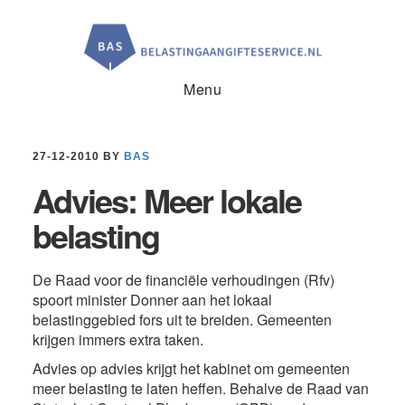
Door
Spring
Spring
naar
naar
naar
de
de
de
hoofd
eerste
voettekst
inhoud
sidebar
Menu
27-12-2010
BY
BAS
Advies: Meer lokale
belasting
De Raad voor de financiële verhoudingen (Rfv)
spoort minister Donner aan het lokaal
belastinggebied fors uit te breiden. Gemeenten
krijgen immers extra taken.
Advies op advies krijgt het kabinet om gemeenten
meer belasting te laten heffen. Behalve de Raad van