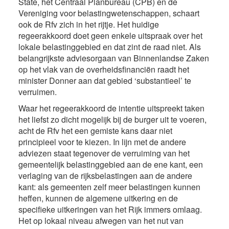
State, het Centraal Planbureau (CPB) en de
Vereniging voor belastingwetenschappen, schaart
ook de Rfv zich in het rijtje. Het huidige
regeerakkoord doet geen enkele uitspraak over het
lokale belastinggebied en dat zint de raad niet. Als
belangrijkste adviesorgaan van Binnenlandse Zaken
op het vlak van de overheidsfinanciën raadt het
minister Donner aan dat gebied ‘substantieel’ te
verruimen.
Waar het regeerakkoord de intentie uitspreekt taken
het liefst zo dicht mogelijk bij de burger uit te voeren,
acht de Rfv het een gemiste kans daar niet
principieel voor te kiezen. In lijn met de andere
adviezen staat tegenover de verruiming van het
gemeentelijk belastinggebied aan de ene kant, een
verlaging van de rijksbelastingen aan de andere
kant: als gemeenten zelf meer belastingen kunnen
heffen, kunnen de algemene uitkering en de
specifieke uitkeringen van het Rijk immers omlaag.
Het op lokaal niveau afwegen van het nut van