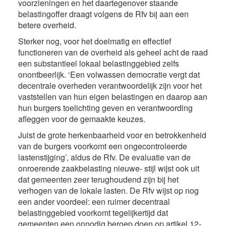
voorzieningen en het daartegenover staande
belastingoffer draagt volgens de Rfv bij aan een
betere overheid.
Sterker nog, voor het doelmatig en effectief
functioneren van de overheid als geheel acht de raad
een substantieel lokaal belastinggebied zelfs
onontbeerlijk. ‘Een volwassen democratie vergt dat
decentrale overheden verantwoordelijk zijn voor het
vaststellen van hun eigen belastingen en daarop aan
hun burgers toelichting geven en verantwoording
afleggen voor de gemaakte keuzes.
Juist de grote herkenbaarheid voor en betrokkenheid
van de burgers voorkomt een ongecontroleerde
lastenstijging’, aldus de Rfv. De evaluatie van de
onroerende zaakbelasting nieuwe- stijl wijst ook uit
dat gemeenten zeer terughoudend zijn bij het
verhogen van de lokale lasten. De Rfv wijst op nog
een ander voordeel: een ruimer decentraal
belastinggebied voorkomt tegelijkertijd dat
gemeenten een onnodig beroep doen op artikel 12-