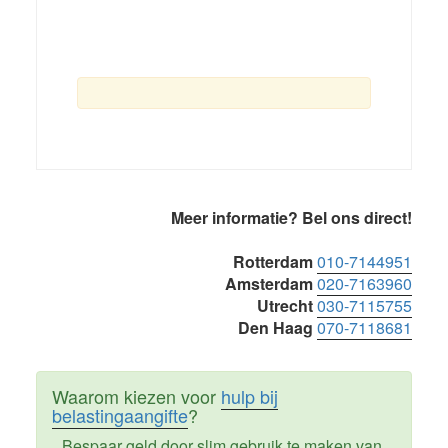
Primaire
Meer informatie? Bel ons direct!
Sidebar
Rotterdam
010-7144951
Amsterdam
020-7163960
Utrecht
030-7115755
Den Haag
070-7118681
Waarom kiezen voor
hulp bij
belastingaangifte
?
Bespaar geld door slim gebruik te maken van