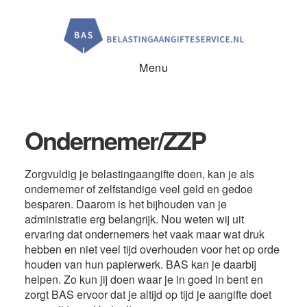
Door
Spring
Spring
naar
naar
naar
de
de
de
hoofd
eerste
voettekst
inhoud
sidebar
Menu
Ondernemer/ZZP
Zorgvuldig je belastingaangifte doen, kan je als
ondernemer of zelfstandige veel geld en gedoe
besparen. Daarom is het bijhouden van je
administratie erg belangrijk. Nou weten wij uit
ervaring dat ondernemers het vaak maar wat druk
hebben en niet veel tijd overhouden voor het op orde
houden van hun papierwerk. BAS kan je daarbij
helpen. Zo kun jij doen waar je in goed in bent en
zorgt BAS ervoor dat je altijd op tijd je aangifte doet