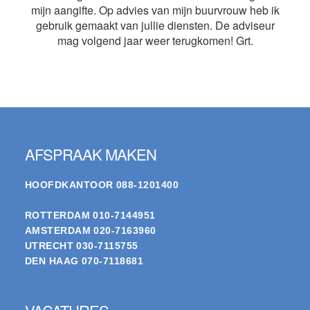
mijn aangifte. Op advies van mijn buurvrouw heb ik
gebruik gemaakt van jullie diensten. De adviseur
mag volgend jaar weer terugkomen! Grt.
Footer
AFSPRAAK MAKEN
HOOFDKANTOOR
088-1201400
ROTTERDAM
010-7144951
AMSTERDAM
020-7163960
UTRECHT
030-7115755
DEN HAAG
070-7118681