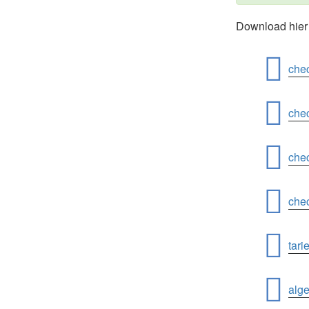
WordPress Contact form
Download hier 
chec
che
chec
chec
tari
alg