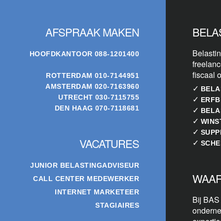
AFSPRAAK MAKEN
BELA
Belastin
HOOFDKANTOOR
088-1201400
freelanc
fiscaal 
ROTTERDAM
010-7144951
AMSTERDAM
020-7163960
✓
BELA
UTRECHT
030-7115755
✓
ERFB
DEN HAAG
070-7118681
✓
BELA
✓
WINS
✓
SUPP
VACATURES
✓
SCHE
JUNIOR BELASTINGADVISEUR
WAAR
CALL CENTER MEDEWERKER
INTERNET MARKETEER
Bij BAS
STAGIAIRES
onderne