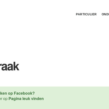
PARTICULIER
OND
raak
Liken
op Facebook?
er
op
Pagina leuk vinden