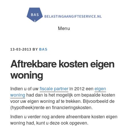
Door
Spring
Spring
naar
naar
naar
de
de
de
hoofd
eerste
voettekst
inhoud
sidebar
Menu
13-03-2013
BY
BAS
Aftrekbare kosten eigen
woning
Indien u of uw
fiscale partner
in 2012 een
eigen
woning
had dan is het mogelijk om bepaalde kosten
voor uw eigen woning af te trekken. Bijvoorbeeld de
(hypotheek)rente en financieringskosten.
Indien u verder nog andere afneembare kosten eigen
woning had, kunt u deze ook opgeven.