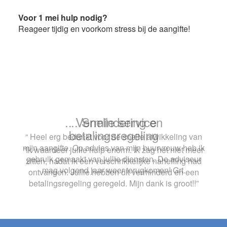
Voor 1 mei hulp nodig?
Reageer tijdig en voorkom stress bij de aangifte!
.. Snelle service
“ Heel erg bedankt voor de snelle afwikkeling van
mijn aangifte. Op advies van mijn buurvrouw heb ik
gebruik gemaakt van jullie diensten. De adviseur
mag volgend jaar weer terugkomen! Grt.
Footer