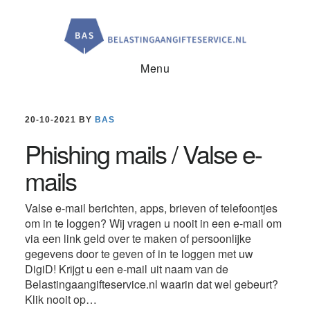
Door
Spring
Spring
naar
naar
naar
de
de
de
hoofd
eerste
voettekst
inhoud
sidebar
Menu
20-10-2021
BY
BAS
bas
Phishing mails / Valse e-
mails
Valse e-mail berichten, apps, brieven of telefoontjes
om in te loggen? Wij vragen u nooit in een e-mail om
via een link geld over te maken of persoonlijke
gegevens door te geven of in te loggen met uw
DigiD! Krijgt u een e-mail uit naam van de
Belastingaangifteservice.nl waarin dat wel gebeurt?
Klik nooit op…