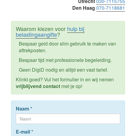
Utrecht
030-7115755
Den Haag
070-7118681
Waarom kiezen voor
hulp bij
belastingaangifte
?
Bespaar geld door slim gebruik te maken van
aftrekposten.
Bespaar tijd met professionele begeleiding.
Geen DigiD nodig en altijd een vast tarief.
Klinkt goed? Vul het formulier in en wij nemen
vrijblijvend contact
met je op!
Naam
*
E-mail
*