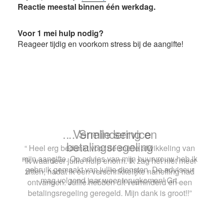
Reactie meestal binnen één werkdag.
Voor 1 mei hulp nodig?
Reageer tijdig en voorkom stress bij de aangifte!
.. Snelle service
“ Heel erg bedankt voor de snelle afwikkeling van
mijn aangifte. Op advies van mijn buurvrouw heb ik
gebruik gemaakt van jullie diensten. De adviseur
mag volgend jaar weer terugkomen! Grt.