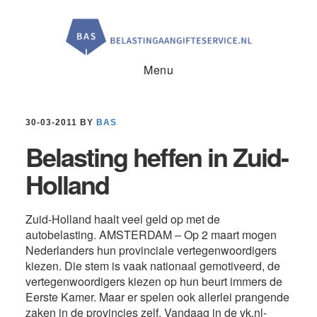
Door
Spring
Spring
naar
naar
naar
de
de
de
hoofd
eerste
voettekst
inhoud
sidebar
Menu
30-03-2011
BY
BAS
Belasting heffen in Zuid-
Holland
Zuid-Holland haalt veel geld op met de
autobelasting. AMSTERDAM – Op 2 maart mogen
Nederlanders hun provinciale vertegenwoordigers
kiezen. Die stem is vaak nationaal gemotiveerd, de
vertegenwoordigers kiezen op hun beurt immers de
Eerste Kamer. Maar er spelen ook allerlei prangende
zaken in de provincies zelf. Vandaag in de vk.nl-