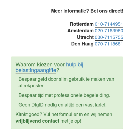
Primaire
Meer informatie? Bel ons direct!
Sidebar
Rotterdam
010-7144951
Amsterdam
020-7163960
Utrecht
030-7115755
Den Haag
070-7118681
Waarom kiezen voor
hulp bij
belastingaangifte
?
Bespaar geld door slim gebruik te maken van
aftrekposten.
Bespaar tijd met professionele begeleiding.
Geen DigiD nodig en altijd een vast tarief.
Klinkt goed? Vul het formulier in en wij nemen
vrijblijvend contact
met je op!