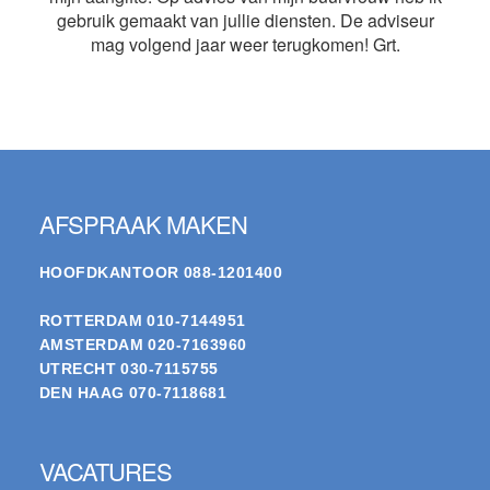
gebruik gemaakt van jullie diensten. De adviseur
mag volgend jaar weer terugkomen! Grt.
Footer
AFSPRAAK MAKEN
HOOFDKANTOOR
088-1201400
ROTTERDAM
010-7144951
AMSTERDAM
020-7163960
UTRECHT
030-7115755
DEN HAAG
070-7118681
VACATURES