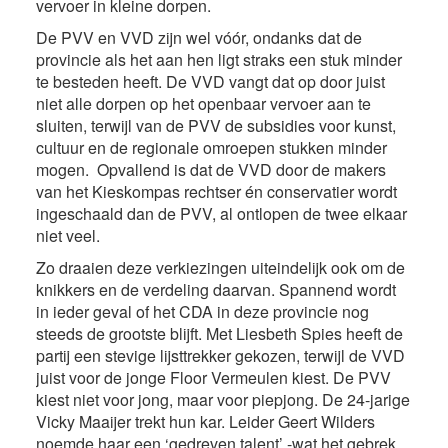
vervoer in kleine dorpen.
De PVV en VVD zijn wel vóór, ondanks dat de
provincie als het aan hen ligt straks een stuk minder
te besteden heeft. De VVD vangt dat op door juist
niet alle dorpen op het openbaar vervoer aan te
sluiten, terwijl van de PVV de subsidies voor kunst,
cultuur en de regionale omroepen stukken minder
mogen. Opvallend is dat de VVD door de makers
van het Kieskompas rechtser én conservatier wordt
ingeschaald dan de PVV, al ontlopen de twee elkaar
niet veel.
Zo draaien deze verkiezingen uiteindelijk ook om de
knikkers en de verdeling daarvan. Spannend wordt
in ieder geval of het CDA in deze provincie nog
steeds de grootste blijft. Met Liesbeth Spies heeft de
partij een stevige lijsttrekker gekozen, terwijl de VVD
juist voor de jonge Floor Vermeulen kiest. De PVV
kiest niet voor jong, maar voor piepjong. De 24-jarige
Vicky Maaijer trekt hun kar. Leider Geert Wilders
noemde haar een ‘gedreven talent’ -wat het gebrek