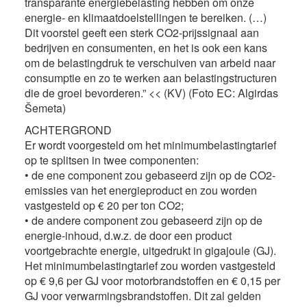
transparante energiebelasting hebben om onze
energie- en klimaatdoelstellingen te bereiken. (…)
Dit voorstel geeft een sterk CO2-prijssignaal aan
bedrijven en consumenten, en het is ook een kans
om de belastingdruk te verschuiven van arbeid naar
consumptie en zo te werken aan belastingstructuren
die de groei bevorderen.” << (KV) (Foto EC: Algirdas
Šemeta)
ACHTERGROND
Er wordt voorgesteld om het minimumbelastingtarief
op te splitsen in twee componenten:
• de ene component zou gebaseerd zijn op de CO2-
emissies van het energieproduct en zou worden
vastgesteld op € 20 per ton CO2;
• de andere component zou gebaseerd zijn op de
energie-inhoud, d.w.z. de door een product
voortgebrachte energie, uitgedrukt in gigajoule (GJ).
Het minimumbelastingtarief zou worden vastgesteld
op € 9,6 per GJ voor motorbrandstoffen en € 0,15 per
GJ voor verwarmingsbrandstoffen. Dit zal gelden