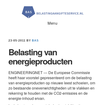
Door
Spring
Spring
naar
naar
naar
de
de
de
hoofd
eerste
voettekst
inhoud
sidebar
Menu
23-05-2011
BY
BAS
Belasting van
energieproducten
ENGINEERINGNET — De Europese Commissie
heeft haar voorstel gepresenteerd om de belasting
van energieproducten op nieuwe leest schoeien, om
zo bestaande onevenwichtigheden uit te vlakken en
rekening te houden met de CO2-emissies en de
energie-inhoud ervan.