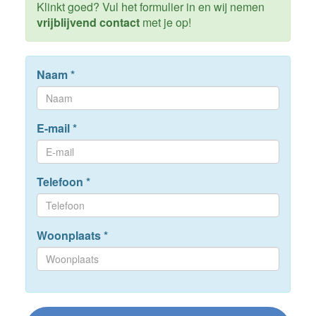
Klinkt goed? Vul het formulier in en wij nemen
vrijblijvend contact
met je op!
Naam
*
E-mail
*
Telefoon
*
Woonplaats
*