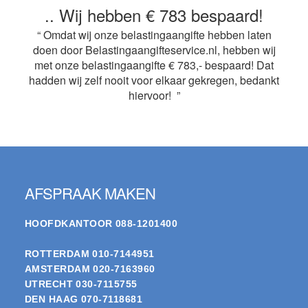
.. Wij hebben € 783 bespaard!
“ Omdat wij onze belastingaangifte hebben laten
doen door Belastingaangifteservice.nl, hebben wij
met onze belastingaangifte € 783,- bespaard! Dat
hadden wij zelf nooit voor elkaar gekregen, bedankt
hiervoor! ”
Footer
AFSPRAAK MAKEN
HOOFDKANTOOR
088-1201400
ROTTERDAM
010-7144951
AMSTERDAM
020-7163960
UTRECHT
030-7115755
DEN HAAG
070-7118681