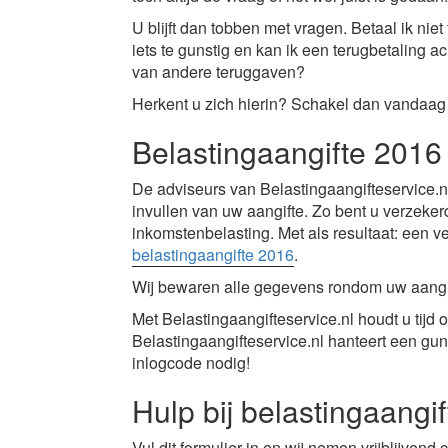
U blijft dan tobben met vragen. Betaal ik nie
iets te gunstig en kan ik een terugbetaling 
van andere teruggaven?
Herkent u zich hierin? Schakel dan vandaag 
Belastingaangifte 2016
De adviseurs van
Belastingaangifteservice.n
invullen van uw aangifte. Zo bent u verzekerd
inkomstenbelasting. Met als resultaat: een 
belastingaangifte 2016
.
Wij bewaren alle gegevens rondom uw aangift
Met Belastingaangifteservice.nl houdt u tijd ov
Belastingaangifteservice.nl hanteert een gun
inlogcode nodig!
Hulp bij belastingaangi
Vul dit formulier in en wij nemen vrijblijvend 