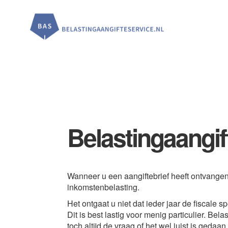
Door
Spring
Spring
naar
naar
naar
de
de
de
hoofd
eerste
voettekst
inhoud
sidebar
Belastingaangif
Wanneer u een aangiftebrief heeft ontvangen
inkomstenbelasting.
Het ontgaat u niet dat ieder jaar de fiscale s
Dit is best lastig voor menig particulier. Belas
toch altijd de vraag of het wel juist is gedaan.