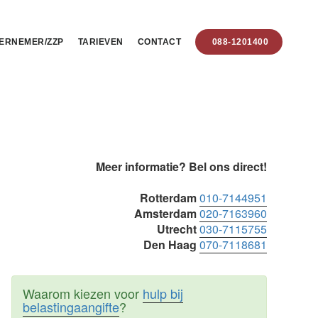
ERNEMER/ZZP
TARIEVEN
CONTACT
088-1201400
Primaire
Meer informatie? Bel ons direct!
Sidebar
Rotterdam
010-7144951
Amsterdam
020-7163960
Utrecht
030-7115755
Den Haag
070-7118681
Waarom kiezen voor
hulp bij
belastingaangifte
?