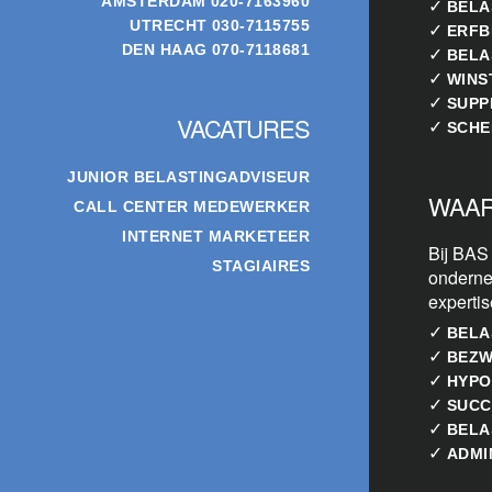
AMSTERDAM
020-7163960
✓
BELA
UTRECHT
030-7115755
✓
ERFB
DEN HAAG
070-7118681
✓
BELA
✓
WINS
✓
SUPP
VACATURES
✓
SCHE
JUNIOR BELASTINGADVISEUR
WAAR
CALL CENTER MEDEWERKER
INTERNET MARKETEER
Bij BAS
STAGIAIRES
onderne
experti
✓
BELA
✓
BEZW
✓
HYPO
✓
SUCC
✓
BELA
✓
ADMI