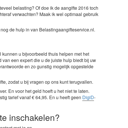
t teveel belasting? Of doe ik de aangifte 2016 toch
achteraf verwachten? Maak ik wel optimaal gebruik
nog de hulp in van Belastingaangifteservice.nl.
l
kunnen u bijvoorbeeld thuis helpen met het
 van een expert die u de juiste hulp biedt bij uw
verantwoorde en zo gunstig mogelijk opgestelde
e, zodat u bij vragen op ons kunt terugvallen.
er. En voor het geld hoeft u het niet te laten.
stig tarief vanaf € 64,95. En u heeft geen
DigiD
-
fte inschakelen?
contact met je op.