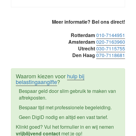
Primaire
Meer informatie? Bel ons direct!
Sidebar
Rotterdam
010-7144951
Amsterdam
020-7163960
Utrecht
030-7115755
Den Haag
070-7118681
Waarom kiezen voor
hulp bij
belastingaangifte
?
Bespaar geld door slim gebruik te maken van
aftrekposten.
Bespaar tijd met professionele begeleiding.
Geen DigiD nodig en altijd een vast tarief.
Klinkt goed? Vul het formulier in en wij nemen
vrijblijvend contact
met je op!