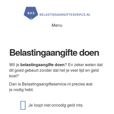
Door
Spring
Spring
naar
naar
naar
de
de
de
hoofd
eerste
voettekst
inhoud
sidebar
Menu
Belastingaangifte doen
Wil je
belastingaangifte doen
? En zeker weten dat
dit goed gebeurt zonder dat het je veel tijd en geld
kost?
Dan is Belastingaangifteservice.nl precies wat
je nodig hebt.
Je loopt niet onnodig geld mis.