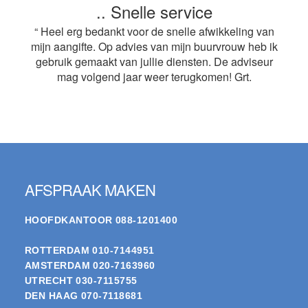
.. Snelle service
“ Heel erg bedankt voor de snelle afwikkeling van
mijn aangifte. Op advies van mijn buurvrouw heb ik
gebruik gemaakt van jullie diensten. De adviseur
mag volgend jaar weer terugkomen! Grt.
Footer
AFSPRAAK MAKEN
HOOFDKANTOOR
088-1201400
ROTTERDAM
010-7144951
AMSTERDAM
020-7163960
UTRECHT
030-7115755
DEN HAAG
070-7118681