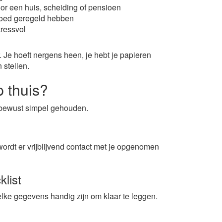
door een huis, scheiding of pensioen
 goed geregeld hebben
tressvol
 Je hoeft nergens heen, je hebt je papieren
 stellen.
p thuis?
s bewust simpel gehouden.
 wordt er vrijblijvend contact met je opgenomen
klist
lke gegevens handig zijn om klaar te leggen.