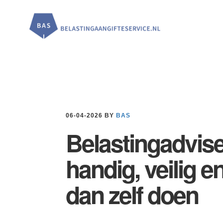
Door
Spring
Spring
naar
naar
naar
de
de
de
hoofd
eerste
voettekst
inhoud
sidebar
06-04-2026
BY
BAS
Belastingadviseu
handig, veilig 
dan zelf doen