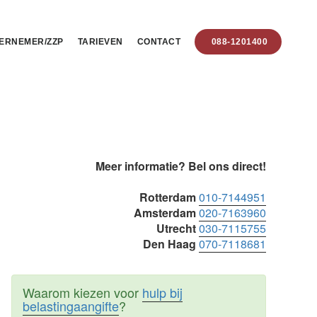
ERNEMER/ZZP
TARIEVEN
CONTACT
088-1201400
Primaire
Meer informatie? Bel ons direct!
Sidebar
Rotterdam
010-7144951
Amsterdam
020-7163960
Utrecht
030-7115755
Den Haag
070-7118681
Waarom kiezen voor
hulp bij
belastingaangifte
?