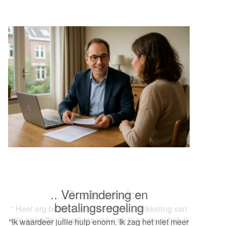
.. Snelle service
“ Heel erg bedankt voor de snelle afwikkeling van
mijn aangifte. Op advies van mijn buurvrouw heb ik