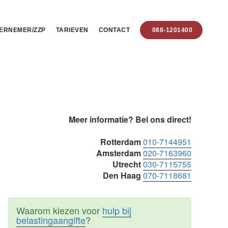
ERNEMER/ZZP
TARIEVEN
CONTACT
088-1201400
Primaire
Meer informatie? Bel ons direct!
Sidebar
Rotterdam
010-7144951
Amsterdam
020-7163960
Utrecht
030-7115755
Den Haag
070-7118681
Waarom kiezen voor
hulp bij
belastingaangifte
?