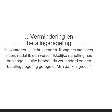
.. Vermindering en
.. Snelle service
betalingsregeling
“ Heel erg bedankt voor de snelle afwikkeling van
mijn aangifte. Op advies van mijn buurvrouw heb ik
“Ik waardeer jullie hulp enorm. Ik zag het niet meer
gebruik gemaakt van jullie diensten. De adviseur
zitten, nadat ik een verschrikkelijke naheffing had
mag volgend jaar weer terugkomen! Grt.
ontvangen. Jullie hebben dit verminderd en een
betalingsregeling geregeld. Mijn dank is groot!!”