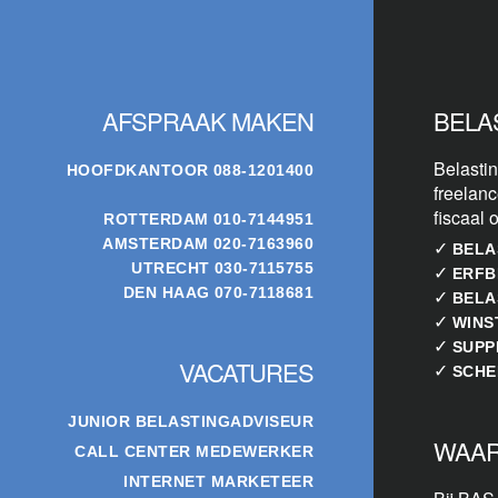
Footer
AFSPRAAK MAKEN
BELA
Belastin
HOOFDKANTOOR
088-1201400
freelanc
fiscaal 
ROTTERDAM
010-7144951
AMSTERDAM
020-7163960
✓
BELA
UTRECHT
030-7115755
✓
ERFB
DEN HAAG
070-7118681
✓
BELA
✓
WINS
✓
SUPP
VACATURES
✓
SCHE
JUNIOR BELASTINGADVISEUR
WAAR
CALL CENTER MEDEWERKER
INTERNET MARKETEER