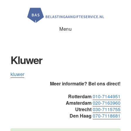
Door
Spring
Spring
naar
naar
naar
de
de
de
hoofd
eerste
voettekst
inhoud
sidebar
Menu
Kluwer
kluwer
Primaire
Meer informatie? Bel ons direct!
Sidebar
Rotterdam
010-7144951
Amsterdam
020-7163960
Utrecht
030-7115755
Den Haag
070-7118681