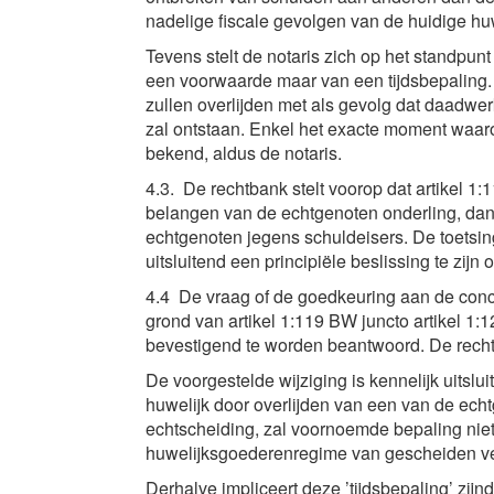
nadelige fiscale gevolgen van de huidige h
Tevens stelt de notaris zich op het standpun
een voorwaarde maar van een tijdsbepaling. Hi
zullen overlijden met als gevolg dat daadw
zal ontstaan. Enkel het exacte moment waar
bekend, aldus de notaris.
4.3. De rechtbank stelt voorop dat artikel 1
belangen van de echtgenoten onderling, da
echtgenoten jegens schuldeisers. De toetsing
uitsluitend een principiële beslissing te zijn 
4.4 De vraag of de goedkeuring aan de con
grond van artikel 1:119 BW juncto artikel 1:
bevestigend te worden beantwoord. De rech
De voorgestelde wijziging is kennelijk uitslu
huwelijk door overlijden van een van de echt
echtscheiding, zal voornoemde bepaling niet 
huwelijksgoederenregime van gescheiden ve
Derhalve impliceert deze ’tijdsbepaling’ zij