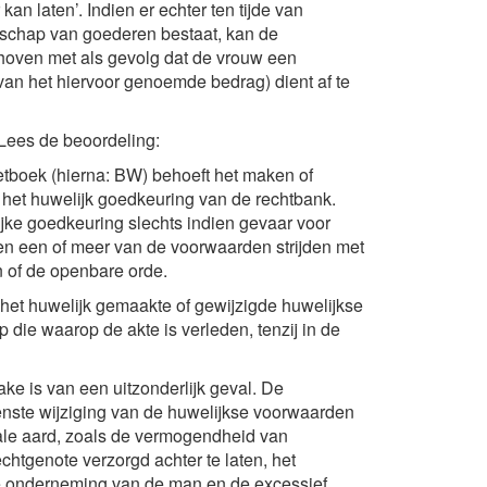
an laten’. Indien er echter ten tijde van
schap van goederen bestaat, kan de
hoven met als gevolg dat de vrouw een
van het hiervoor genoemde bedrag) dient af te
 Lees de beoordeling:
Wetboek (hierna: BW) behoeft het maken of
 het huwelijk goedkeuring van de rechtbank.
ijke goedkeuring slechts indien gevaar voor
ien een of meer van de voorwaarden strijden met
of de openbare orde.
 het huwelijk gemaakte of gewijzigde huwelijkse
die waarop de akte is verleden, tenzij in de
ake is van een uitzonderlijk geval. De
nste wijziging van de huwelijkse voorwaarden
scale aard, zoals de vermogendheid van
chtgenote verzorgd achter te laten, het
e onderneming van de man en de excessief