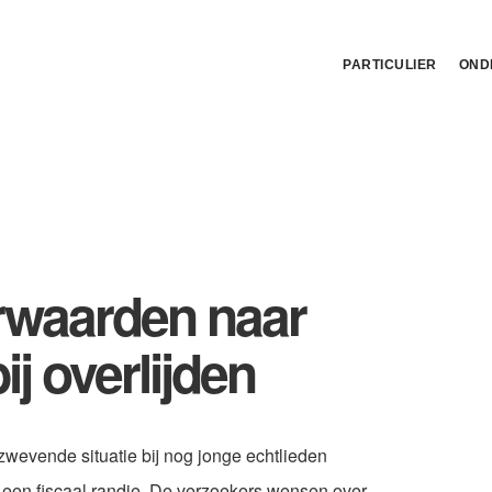
PARTICULIER
OND
rwaarden naar
j overlijden
zwevende situatie bij nog jonge echtlieden
t een fiscaal randje. De verzoekers wensen over