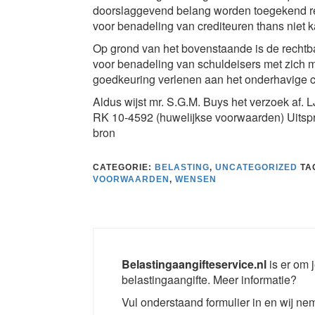
doorslaggevend belang worden toegekend re
voor benadeling van crediteuren thans niet 
Op grond van het bovenstaande is de rechtb
voor benadeling van schuldeisers met zich 
goedkeuring verlenen aan het onderhavige c
Aldus wijst mr. S.G.M. Buys het verzoek af.
RK 10-4592 (huwelijkse voorwaarden) Uitspr
bron
CATEGORIE:
BELASTING
,
UNCATEGORIZED
TA
VOORWAARDEN
,
WENSEN
Belastingaangifteservice.nl
is er om j
belastingaangifte. Meer informatie?
Vul onderstaand formulier in en wij nem