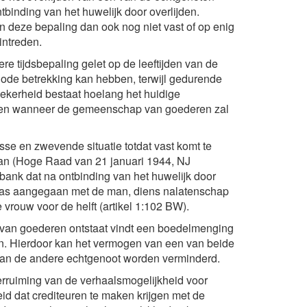
inding van het huwelijk door overlijden.
an deze bepaling dan ook nog niet vast of op enig
ntreden.
e tijdsbepaling gelet op de leeftijden van de
riode betrekking kan hebben, terwijl gedurende
ekerheid bestaat hoelang het huidige
f en wanneer de gemeenschap van goederen zal
se en zwevende situatie totdat vast komt te
aan (Hoge Raad van 21 januari 1944, NJ
bank dat na ontbinding van het huwelijk door
 was aangegaan met de man, diens nalatenschap
vrouw voor de helft (artikel 1:102 BW).
van goederen ontstaat vindt een boedelmenging
n. Hierdoor kan het vermogen van een van beide
van de andere echtgenoot worden verminderd.
verruiming van de verhaalsmogelijkheid voor
eid dat crediteuren te maken krijgen met de