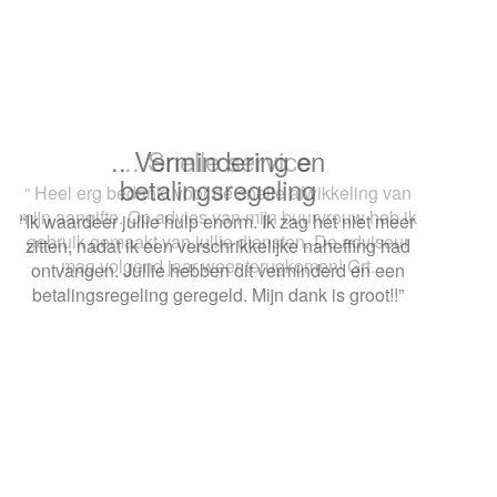
.. Snelle service
“ Heel erg bedankt voor de snelle afwikkeling van
mijn aangifte. Op advies van mijn buurvrouw heb ik
gebruik gemaakt van jullie diensten. De adviseur
mag volgend jaar weer terugkomen! Grt.