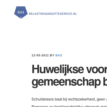
Door
Spring
Spring
naar
naar
naar
de
de
de
hoofd
eerste
voettekst
inhoud
sidebar
12-05-2011
BY
BAS
Huwelijkse voo
gemeenschap bi
Schuldeisers baat bij rechtszekerheid, geen 
Personen-en familierechtelijke uitspraak me