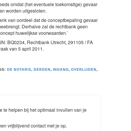
eds omdat (het eventuele toekomstige) gevaar
kan worden uitgesloten.
ank van oordeel dat de conceptbepaling gevaar
meebrengt. Derhalve zal de rechtbank geen
oncept huwelijkse voorwaarden.’
 LJN: BQ0234, Rechtbank Utrecht, 291105 / FA
aak van 5 april 2011.
GS:
DE NOTARIS
,
DERDEN
,
INGANG
,
OVERLIJDEN
,
e te helpen bij het optimaal invullen van je
en vrijblijvend contact met je op.