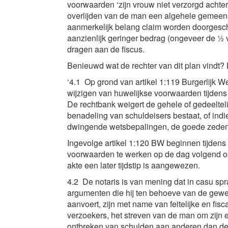
voorwaarden ‘zijn vrouw niet verzorgd achter k
overlijden van de man een algehele gemeen
aanmerkelijk belang claim worden doorgesc
aanzienlijk geringer bedrag (ongeveer de ½ 
dragen aan de fiscus.
Benieuwd wat de rechter van dit plan vindt?
‘4.1 Op grond van artikel 1:119 Burgerlijk 
wijzigen van huwelijkse voorwaarden tijdens
De rechtbank weigert de gehele of gedeeltel
benadeling van schuldeisers bestaat, of ind
dwingende wetsbepalingen, de goede zeden 
Ingevolge artikel 1:120 BW beginnen tijdens
voorwaarden te werken op de dag volgend op 
akte een later tijdstip is aangewezen.
4.2 De notaris is van mening dat in casu spr
argumenten die hij ten behoeve van de gewe
aanvoert, zijn met name van feitelijke en fi
verzoekers, het streven van de man om zijn e
ontbreken van schulden aan anderen dan d