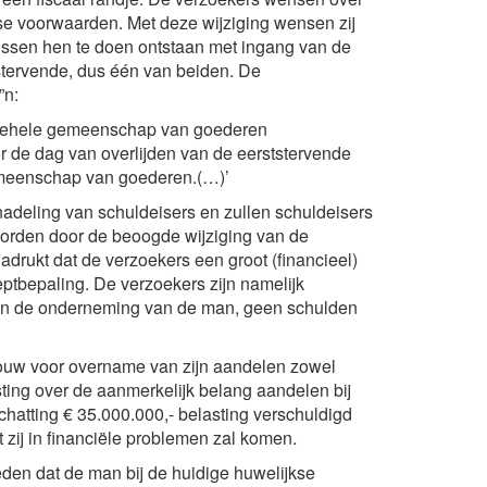
kse voorwaarden. Met deze wijziging wensen zij
sen hen te doen ontstaan met ingang van de
stervende, dus één van beiden. De
”n:
lgehele gemeenschap van goederen
 de dag van overlijden van de eerststervende
gemeenschap van goederen.(…)’
nadeling van schuldeisers en zullen schuldeisers
orden door de beoogde wijziging van de
adrukt dat de verzoekers een groot (financieel)
ptbepaling. De verzoekers zijn namelijk
an de onderneming van de man, geen schulden
vrouw voor overname van zijn aandelen zowel
ting over de aanmerkelijk belang aandelen bij
hatting € 35.000.000,- belasting verschuldigd
 zij in financiële problemen zal komen.
oeden dat de man bij de huidige huwelijkse