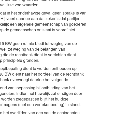
uwelijkse voorwaarden.
t dat in het onderhavige geval geen sprake is van
j voert daartoe aan dat zeker is dat partijen
erkelijk een algehele gemeenschap van goederen
op de gemeenschap ontstaat is vooraf niet
:119 BW geen ruimte biedt tot weging van de
nwel tot weging van de belangen van
 die de rechtbank dient te verrichten dient
op principiële gronden.
ceptbepaling dient te worden onthouden op
120 BW dient naar het oordeel van de rechtbank
tbank overweegt daartoe het volgende.
itend van toepassing bij ontbinding van het
genoten. Indien het huwelijk zal eindigen door
worden toegepast en blijft het huidige
rmogens (met een verrekenbeding) in stand.
nde het overlijden van een van de echtgenoten