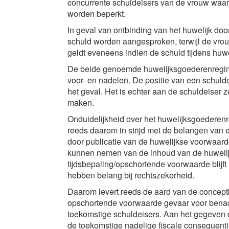
concurrente schuldeisers van de vrouw waar
worden beperkt.
In geval van ontbinding van het huwelijk do
schuld worden aangesproken, terwijl de vro
geldt eveneens indien de schuld tijdens huwe
De beide genoemde huwelijksgoederenregim
voor- en nadelen. De positie van een schul
het geval. Het is echter aan de schuldeiser ze
maken.
Onduidelijkheid over het huwelijksgoederenr
reeds daarom in strijd met de belangen van 
door publicatie van de huwelijkse voorwaard
kunnen nemen van de inhoud van de huwelij
tijdsbepaling/opschortende voorwaarde blijft
hebben belang bij rechtszekerheid.
Daarom levert reeds de aard van de concept
opschortende voorwaarde gevaar voor benade
toekomstige schuldeisers. Aan het gegeven d
de toekomstige nadelige fiscale consequenti