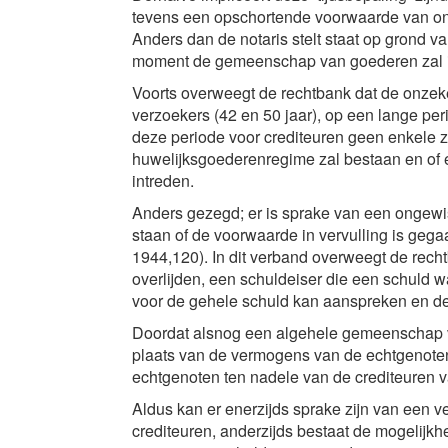
tevens een opschortende voorwaarde van ontb
Anders dan de notaris stelt staat op grond v
moment de gemeenschap van goederen zal i
Voorts overweegt de rechtbank dat de onzeker
verzoekers (42 en 50 jaar), op een lange pe
deze periode voor crediteuren geen enkele z
huwelijksgoederenregime zal bestaan en o
intreden.
Anders gezegd; er is sprake van een ongewis
staan of de voorwaarde in vervulling is geg
1944,120). In dit verband overweegt de recht
overlijden, een schuldeiser die een schuld
voor de gehele schuld kan aanspreken en de 
Doordat alsnog een algehele gemeenschap 
plaats van de vermogens van de echtgenote
echtgenoten ten nadele van de crediteuren 
Aldus kan er enerzijds sprake zijn van een 
crediteuren, anderzijds bestaat de mogelijkh