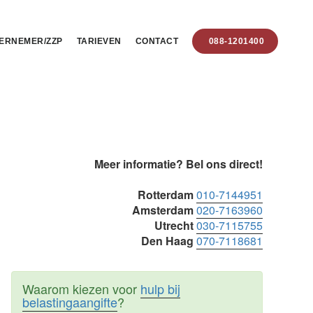
ERNEMER/ZZP
TARIEVEN
CONTACT
088-1201400
Primaire
Meer informatie? Bel ons direct!
Sidebar
Rotterdam
010-7144951
Amsterdam
020-7163960
Utrecht
030-7115755
Den Haag
070-7118681
Waarom kiezen voor
hulp bij
belastingaangifte
?