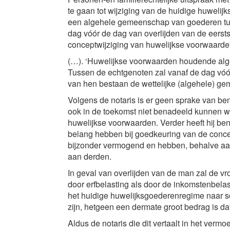
te gaan tot wijziging van de huidige huwelij
een algehele gemeenschap van goederen tus
dag vóór de dag van overlijden van de eerst
conceptwijziging van huwelijkse voorwaarde
(…). ‘Huwelijkse voorwaarden houdende a
Tussen de echtgenoten zal vanaf de dag vóór
van hen bestaan de wettelijke (algehele) 
Volgens de notaris is er geen sprake van be
ook in de toekomst niet benadeeld kunnen w
huwelijkse voorwaarden. Verder heeft hij ben
belang hebben bij goedkeuring van de conce
bijzonder vermogend en hebben, behalve a
aan derden.
In geval van overlijden van de man zal de 
door erfbelasting als door de inkomstenbelas
het huidige huwelijksgoederenregime naar sc
zijn, hetgeen een dermate groot bedrag is dat
Aldus de notaris die dit vertaalt in het verm