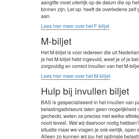
aangifte moet uiterlijk op de datum die op het
binnen zijn. Let op: heeft de overledene zel
aan.
Lees hier meer over het F-biljet
M-biljet
Het M-biljet is voor iedereen die uit Nederl
je het M-biljet hebt ingevuld, weet je of je bel
zorgvuldig en correct invullen van het M-bilj
Lees hier meer over het M-biljet
Hulp bij invullen biljet
BAS is gespecialiseerd in het invullen van p
belastingadviseurs laten geen mogelijkheid 
gecheckt, weten ze precies met welke aftrekpo
nooit teveel. Wat wij daarvoor nodig hebben?
situatie maar we vragen je ook eerlijk, open 
Alleen zo kunnen wij jou het optimale belas