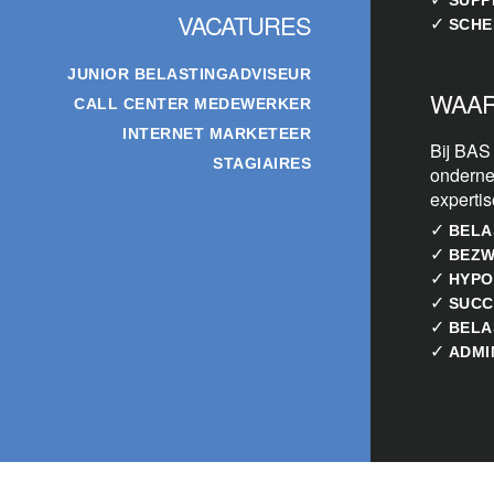
VACATURES
✓
SCHE
JUNIOR BELASTINGADVISEUR
WAAR
CALL CENTER MEDEWERKER
INTERNET MARKETEER
Bij BAS
STAGIAIRES
onderne
experti
✓
BELA
✓
BEZW
✓
HYPO
✓
SUCC
✓
BELA
✓
ADMI