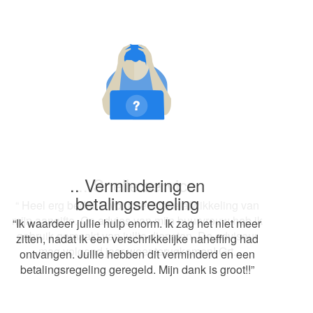
.. Snelle service
“ Heel erg bedankt voor de snelle afwikkeling van
mijn aangifte. Op advies van mijn buurvrouw heb ik
gebruik gemaakt van jullie diensten. De adviseur
mag volgend jaar weer terugkomen! Grt.