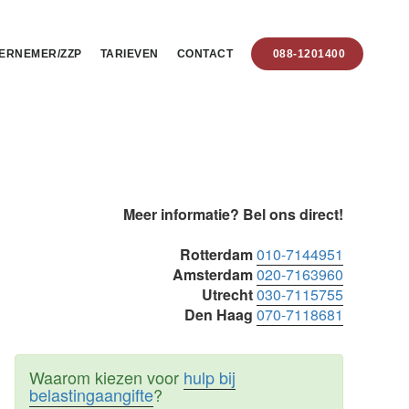
ERNEMER/ZZP
TARIEVEN
CONTACT
088-1201400
Primaire
Meer informatie? Bel ons direct!
Sidebar
Rotterdam
010-7144951
Amsterdam
020-7163960
Utrecht
030-7115755
Den Haag
070-7118681
Waarom kiezen voor
hulp bij
belastingaangifte
?