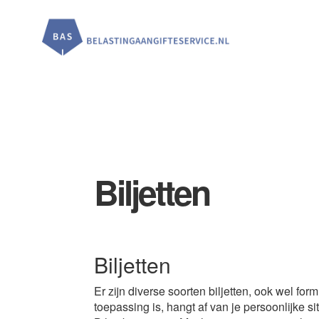
Door
Spring
Spring
naar
naar
naar
de
de
de
hoofd
eerste
voettekst
inhoud
sidebar
Biljetten
Biljetten
Er zijn diverse soorten biljetten, ook wel f
toepassing is, hangt af van je persoonlijke s