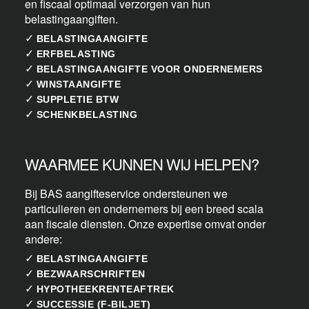
en fiscaal optimaal verzorgen van hun
belastingaangiften.
✓
BELASTINGAANGIFTE
✓
ERFBELASTING
✓
BELASTINGAANGIFTE VOOR ONDERNEMERS
✓
WINSTAANGIFTE
✓
SUPPLETIE BTW
✓
SCHENKBELASTING
WAARMEE KUNNEN WIJ HELPEN?
Bij BAS aangifteservice ondersteunen we
particulieren en ondernemers bij een breed scala
aan fiscale diensten. Onze expertise omvat onder
andere:
✓
BELASTINGAANGIFTE
✓
BEZWAARSCHRIFTEN
✓
HYPOTHEEKRENTEAFTREK
✓
SUCCESSIE (F-BILJET)