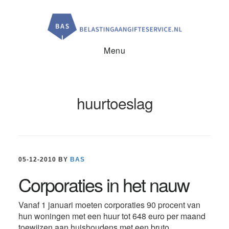
Door
Spring
Spring
naar
naar
naar
de
de
de
hoofd
eerste
voettekst
inhoud
sidebar
Menu
huurtoeslag
05-12-2010
BY
BAS
Corporaties in het nauw
Vanaf 1 januari moeten corporaties 90 procent van
hun woningen met een huur tot 648 euro per maand
toewijzen aan huishoudens met een bruto