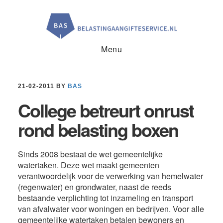
Door
Spring
Spring
naar
naar
naar
de
de
de
hoofd
eerste
voettekst
inhoud
sidebar
Menu
21-02-2011
BY
BAS
College betreurt onrust
rond belasting boxen
Sinds 2008 bestaat de wet gemeentelijke
watertaken. Deze wet maakt gemeenten
verantwoordelijk voor de verwerking van hemelwater
(regenwater) en grondwater, naast de reeds
bestaande verplichting tot inzameling en transport
van afvalwater voor woningen en bedrijven. Voor alle
gemeentelijke watertaken betalen bewoners en