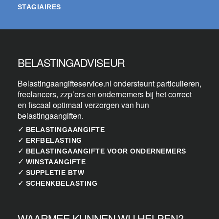
STAGIAIRES
BELASTINGADVISEUR
Belastingaangifteservice.nl ondersteunt particulieren,
freelancers, zzp’ers en ondernemers bij het correct
en fiscaal optimaal verzorgen van hun
belastingaangiften.
✓
BELASTINGAANGIFTE
✓
ERFBELASTING
✓
BELASTINGAANGIFTE VOOR ONDERNEMERS
✓
WINSTAANGIFTE
✓
SUPPLETIE BTW
✓
SCHENKBELASTING
WAARMEE KUNNEN WIJ HELPEN?