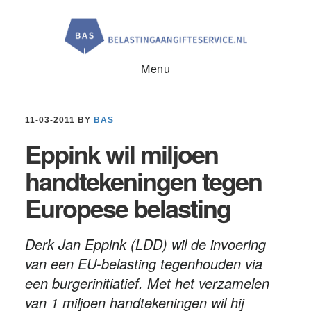
Door
Spring
Spring
naar
naar
naar
de
de
de
hoofd
eerste
voettekst
inhoud
sidebar
Menu
11-03-2011
BY
BAS
Eppink wil miljoen
handtekeningen tegen
Europese belasting
Derk Jan Eppink (LDD) wil de invoering
van een EU-belasting tegenhouden via
een burgerinitiatief. Met het verzamelen
van 1 miljoen handtekeningen wil hij