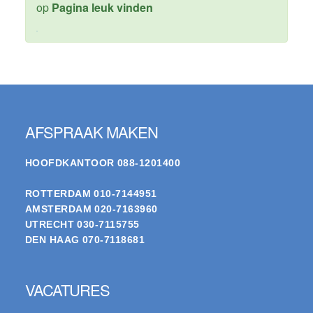
op
Pagina leuk vinden
WordPress Contact form
Footer
AFSPRAAK MAKEN
HOOFDKANTOOR
088-1201400
ROTTERDAM
010-7144951
AMSTERDAM
020-7163960
UTRECHT
030-7115755
DEN HAAG
070-7118681
VACATURES