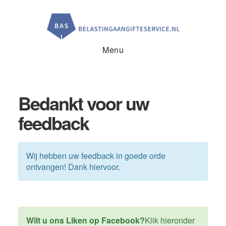
Door
Spring
naar
naar
de
de
hoofd
voettekst
inhoud
Menu
Bedankt voor uw
feedback
Wij hebben uw feedback in goede orde
ontvangen! Dank hiervoor.
Wilt u ons Liken
op Facebook?
Klik hieronder