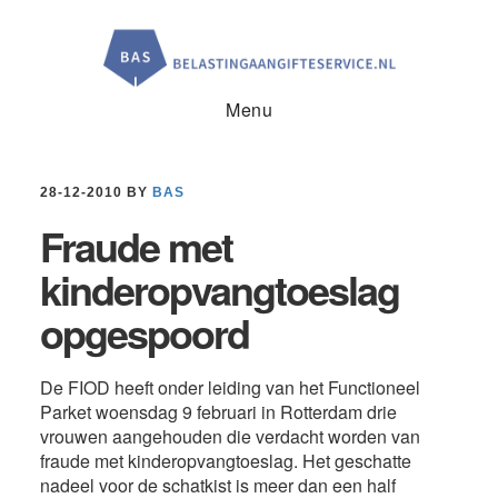
Door
Spring
Spring
naar
naar
naar
de
de
de
hoofd
eerste
voettekst
inhoud
sidebar
Menu
28-12-2010
BY
BAS
Fraude met
kinderopvangtoeslag
opgespoord
De FIOD heeft onder leiding van het Functioneel
Parket woensdag 9 februari in Rotterdam drie
vrouwen aangehouden die verdacht worden van
fraude met kinderopvangtoeslag. Het geschatte
nadeel voor de schatkist is meer dan een half