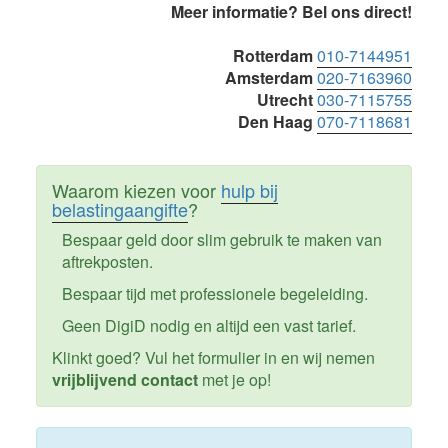
Primaire
Meer informatie? Bel ons direct!
Sidebar
Rotterdam
010-7144951
Amsterdam
020-7163960
Utrecht
030-7115755
Den Haag
070-7118681
Waarom kiezen voor
hulp bij
belastingaangifte
?
Bespaar geld door slim gebruik te maken van
aftrekposten.
Bespaar tijd met professionele begeleiding.
Geen DigiD nodig en altijd een vast tarief.
Klinkt goed? Vul het formulier in en wij nemen
vrijblijvend contact
met je op!