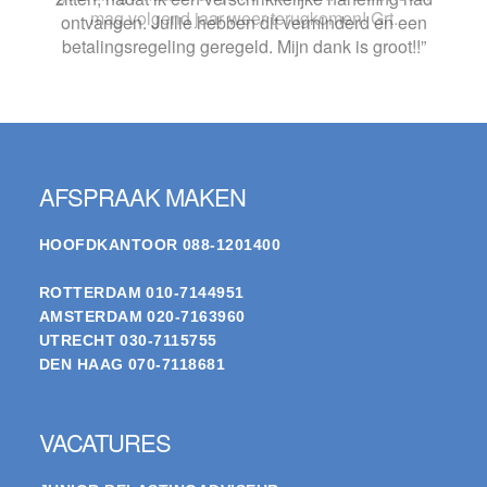
mag volgend jaar weer terugkomen! Grt.
Footer
AFSPRAAK MAKEN
HOOFDKANTOOR
088-1201400
ROTTERDAM
010-7144951
AMSTERDAM
020-7163960
UTRECHT
030-7115755
DEN HAAG
070-7118681
VACATURES