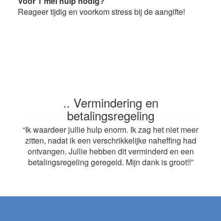
Voor 1 mei hulp nodig?
Reageer tijdig en voorkom stress bij de aangifte!
.. Vermindering en
.. Snelle service
betalingsregeling
“ Heel erg bedankt voor de snelle afwikkeling van
mijn aangifte. Op advies van mijn buurvrouw heb ik
“Ik waardeer jullie hulp enorm. Ik zag het niet meer
gebruik gemaakt van jullie diensten. De adviseur
zitten, nadat ik een verschrikkelijke naheffing had
mag volgend jaar weer terugkomen! Grt.
ontvangen. Jullie hebben dit verminderd en een
betalingsregeling geregeld. Mijn dank is groot!!”
Footer