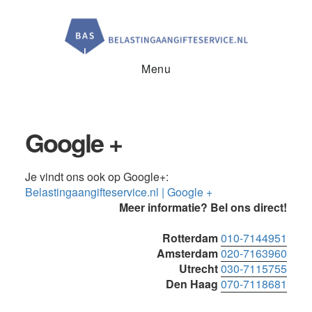
Door
Spring
Spring
naar
naar
naar
de
de
de
hoofd
eerste
voettekst
inhoud
sidebar
Menu
Google +
Je vindt ons ook op Google+:
Belastingaangifteservice.nl | Google +
Primaire
Meer informatie? Bel ons direct!
Sidebar
Rotterdam
010-7144951
Amsterdam
020-7163960
Utrecht
030-7115755
Den Haag
070-7118681