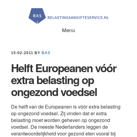
Door
Spring
Spring
naar
naar
naar
de
de
de
hoofd
eerste
voettekst
inhoud
sidebar
Menu
15-02-2011
BY
BAS
Helft Europeanen vóór
extra belasting op
ongezond voedsel
De helft van de Europeanen is vóór extra belasting
op ongezond voedsel. Zij vinden dat er extra
belasting moet worden geheven op ongezond
voedsel. De meeste Nederlanders leggen de
verantwoordelijkheid voor gezond eten vooral bij