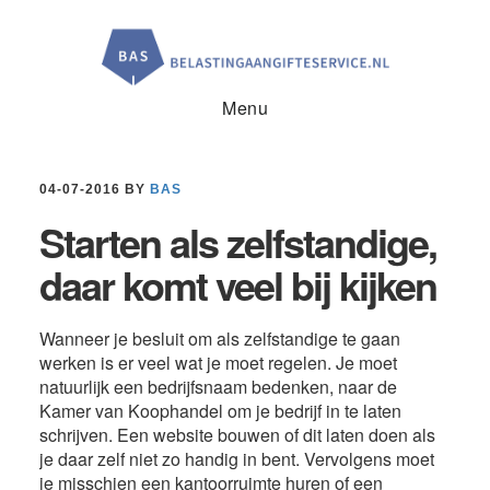
Door
Spring
Spring
naar
naar
naar
de
de
de
hoofd
eerste
voettekst
inhoud
sidebar
Menu
04-07-2016
BY
BAS
Starten als zelfstandige,
daar komt veel bij kijken
Wanneer je besluit om als zelfstandige te gaan
werken is er veel wat je moet regelen. Je moet
natuurlijk een bedrijfsnaam bedenken, naar de
Kamer van Koophandel om je bedrijf in te laten
schrijven. Een website bouwen of dit laten doen als
je daar zelf niet zo handig in bent. Vervolgens moet
je misschien een kantoorruimte huren of een