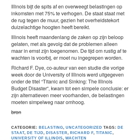
Illinois bijt de spits af en overweegt belastingen op
inkomsten met 75% te verhogen. De staat staat met
de rug tegen de muur, gezien het overheidstekort
duizelachtige hoogten heeft bereikt.
Illinois heeft maandenlang de zaken op zijn beloop
gelaten, met als gevolg dat de problemen alleen
maar in ernst zijn toegenomen. De tijd om rustig af te
wachten is voorbij, er moet nu ingegrepen worden.
Richard F. Dye, co-auteur van een studie die vorige
week door de University of Illinois werd uitgegeven
onder de titel “Titanic and Sinking: The Illinois
Budget Disaster”, kwam tot een simpele conclusie: er
zijn alternatieven meer voorhanden, de belastingen
moeten simpelweg naar omhoog.
bron
CATEGORIE:
BELASTING
,
UNCATEGORIZED
TAGS:
DE
STAAT
,
DE TIJD
,
DISASTER
,
RICHARD F
,
TITANIC
,
UNIVERSITY OF ILLINOIS
,
WACHTEN