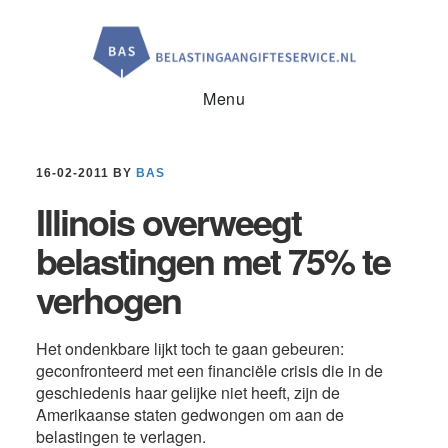
Door
Spring
Spring
naar
naar
naar
de
de
de
hoofd
eerste
voettekst
inhoud
sidebar
Menu
16-02-2011
BY
BAS
Illinois overweegt
belastingen met 75% te
verhogen
Het ondenkbare lijkt toch te gaan gebeuren:
geconfronteerd met een financiële crisis die in de
geschiedenis haar gelijke niet heeft, zijn de
Amerikaanse staten gedwongen om aan de
belastingen te verlagen.