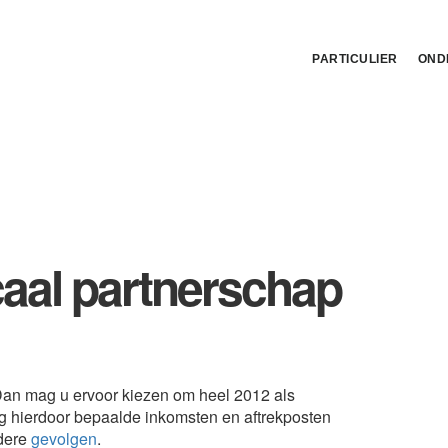
PARTICULIER
OND
caal partnerschap
 Dan mag u ervoor kiezen om heel 2012 als
g hierdoor bepaalde inkomsten en aftrekposten
ndere
gevolgen
.