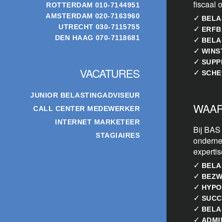
fiscaal 
ROTTERDAM
010-7144951
AMSTERDAM
020-7163960
✓
BELA
UTRECHT
030-7115755
✓
ERFB
DEN HAAG
070-7118681
✓
BELA
✓
WINS
✓
SUPP
VACATURES
✓
SCHE
JUNIOR BELASTINGADVISEUR
WAAR
CALL CENTER MEDEWERKER
INTERNET MARKETEER
Bij BAS
STAGIAIRES
onderne
experti
✓
BELA
✓
BEZW
✓
HYPO
✓
SUCC
✓
BELA
✓
ADMI