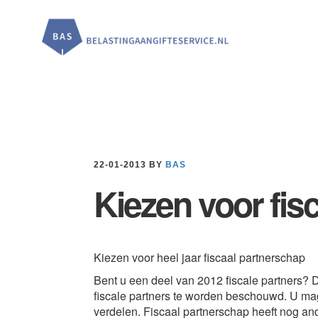
Door
Spring
Spring
naar
naar
naar
de
de
de
hoofd
eerste
voettekst
inhoud
sidebar
22-01-2013
BY
BAS
Kiezen voor fis
Kiezen voor heel jaar fiscaal partnerschap
Bent u een deel van 2012 fiscale partners?
fiscale partners te worden beschouwd. U ma
verdelen. Fiscaal partnerschap heeft nog a