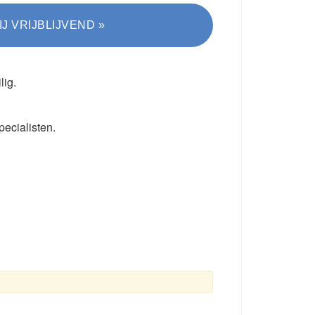
lig.
pecialisten.
.