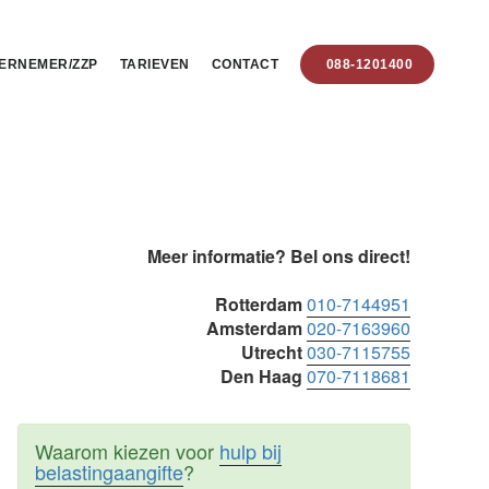
ERNEMER/ZZP
TARIEVEN
CONTACT
088-1201400
Primaire
Meer informatie? Bel ons direct!
Sidebar
Rotterdam
010-7144951
Amsterdam
020-7163960
Utrecht
030-7115755
Den Haag
070-7118681
Waarom kiezen voor
hulp bij
belastingaangifte
?