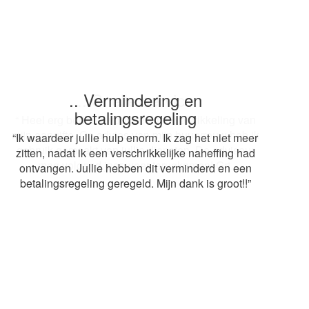
.. Snelle service
“ Heel erg bedankt voor de snelle afwikkeling van
mijn aangifte. Op advies van mijn buurvrouw heb ik
gebruik gemaakt van jullie diensten. De adviseur
mag volgend jaar weer terugkomen! Grt.