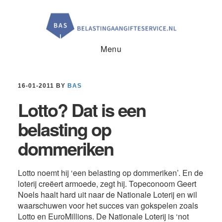
Door
Spring
Spring
naar
naar
naar
de
de
de
hoofd
eerste
voettekst
inhoud
sidebar
Menu
16-01-2011
BY
BAS
Lotto? Dat is een
belasting op
dommeriken
Lotto noemt hij ‘een belasting op dommeriken’. En de
loterij creëert armoede, zegt hij. Topeconoom Geert
Noels haalt hard uit naar de Nationale Loterij en wil
waarschuwen voor het succes van gokspelen zoals
Lotto en EuroMillions. De Nationale Loterij is ‘not