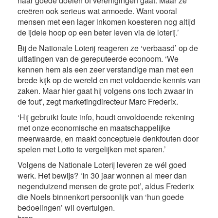
naar goede doelen of verenigingen gaat. Maar ze
creëren ook serieus wat armoede. Want vooral
mensen met een lager inkomen koesteren nog altijd
de ijdele hoop op een beter leven via de loterij.’
Bij de Nationale Loterij reageren ze ‘verbaasd’ op de
uitlatingen van de gereputeerde econoom. ‘We
kennen hem als een zeer verstandige man met een
brede kijk op de wereld en met voldoende kennis van
zaken. Maar hier gaat hij volgens ons toch zwaar in
de fout’, zegt marketingdirecteur Marc Frederix.
‘Hij gebruikt foute info, houdt onvoldoende rekening
met onze economische en maatschappelijke
meerwaarde, en maakt conceptuele denkfouten door
spelen met Lotto te vergelijken met sparen.’
Volgens de Nationale Loterij leveren ze wél goed
werk. Het bewijs? ‘In 30 jaar wonnen al meer dan
negenduizend mensen de grote pot’, aldus Frederix
die Noels binnenkort persoonlijk van ‘hun goede
bedoelingen’ wil overtuigen.