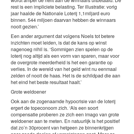
wordt amper de helft aan de winnaars uitbetaald. De
rest is een impliciete belasting. Ter illustratie: vorig
jaar haalde de Nationale Loterij 1,1miljard euro
binnen. 544 miljoen daarvan hebben de winnaars
nooit gezien.’
Een ander argument dat volgens Noels tot betere
inzichten moet leiden, is dat de kans op winst
nagenoeg nihil is. ‘Sommigen zien spelen op de
loterij nog altijd als een vorm van sparen, maar voor
de overgrote meerderheid is het een garantie op
verlies. In de wereld van het geld wint nu eenmaal
zelden of nooit de haas. Het is de schildpad die aan
het eind het beste resultaat haalt.’
Grote weldoener
Ook aan de zogenaamde hypocrisie van de loterij
ergert de topeconoom zich. ‘Als een soort
compensatie proberen ze zich een imago van grote
weldoener aan te meten. En natuurlijk is het positief
dat zo’n 30procent van hetgeen ze binnenkrijgen