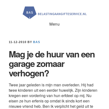
Door
Spring
Spring
naar
naar
naar
de
de
de
hoofd
eerste
voettekst
inhoud
sidebar
Menu
11-12-2010
BY
BAS
Mag je de huur van een
garage zomaar
verhogen?
Twee jaar geleden is mijn man overleden. Hij had
twee kinderen uit een eerder huwelijk. Zijn kinderen
kregen een vordering van hun erfdeel op mij. Nu
eisen ze hun erfenis op omdat ik sinds kort een
nieuwe vriend heb. Ben ik verplicht het geld uit te