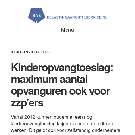
Door
Spring
Spring
naar
naar
naar
de
de
de
hoofd
eerste
voettekst
inhoud
sidebar
Menu
01-01-1970
BY
BAS
Kinderopvangtoeslag:
maximum aantal
opvanguren ook voor
zzp'ers
Vanaf 2012 kunnen ouders alleen nog
kinderopvangtoeslag krijgen voor de uren die ze
werken. Dit geldt ook voor zelfstandig ondernemers,