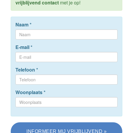
vrijblijvend contact
met je op!
Naam
*
E-mail
*
Telefoon
*
Woonplaats
*