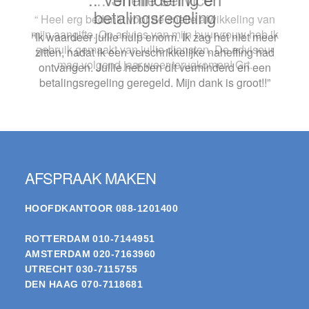
“ Heel erg bedankt voor de snelle afwikkeling van
mijn aangifte. Op advies van mijn buurvrouw heb ik
gebruik gemaakt van jullie diensten. De adviseur
mag volgend jaar weer terugkomen! Grt.
Footer
AFSPRAAK MAKEN
HOOFDKANTOOR
088-1201400
ROTTERDAM
010-7144951
AMSTERDAM
020-7163960
UTRECHT
030-7115755
DEN HAAG
070-7118681