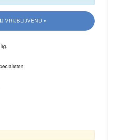
lig.
pecialisten.
.