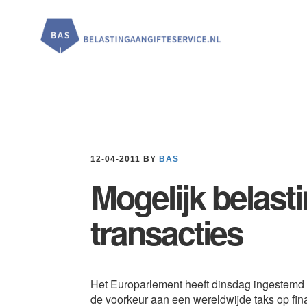
Door
Spring
Spring
naar
naar
naar
de
de
de
hoofd
eerste
voettekst
inhoud
sidebar
12-04-2011
BY
BAS
Mogelijk belasti
transacties
Het Europarlement heeft dinsdag ingestemd m
de voorkeur aan een wereldwijde taks op fin