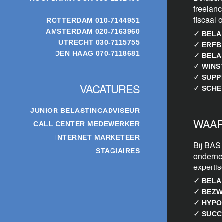
freelanc
fiscaal 
ROTTERDAM
010-7144951
AMSTERDAM
020-7163960
✓
BELA
UTRECHT
030-7115755
✓
ERFB
DEN HAAG
070-7118681
✓
BELA
✓
WINS
✓
SUPP
VACATURES
✓
SCHE
JUNIOR BELASTINGADVISEUR
WAAR
CALL CENTER MEDEWERKER
INTERNET MARKETEER
Bij BAS
STAGIAIRES
onderne
experti
✓
BELA
✓
BEZW
✓
HYPO
✓
SUCC