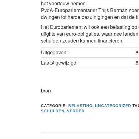
het voortouw nemen.
PvdA-Europarlementariër Thijs Berman noemt 
dwingen tot harde bezuinigingen en dat de fin
Het Europarlement wil ook een belasting op d
uitgifte van euro-obligaties, waarmee landen
schulden zouden kunnen financieren.
Uitgegeven:
8
Laatst gewijzigd:
8
bron
CATEGORIE:
BELASTING
,
UNCATEGORIZED
TA
SCHULDEN
,
VERDER