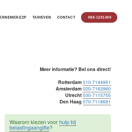
ERNEMER/ZZP
TARIEVEN
CONTACT
088-1201400
Primaire
Meer informatie? Bel ons direct!
Sidebar
Rotterdam
010-7144951
Amsterdam
020-7163960
Utrecht
030-7115755
Den Haag
070-7118681
Waarom kiezen voor
hulp bij
belastingaangifte
?