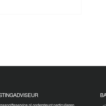
STINGADVISEUR
B
gaangifteservice.nl ondersteunt particulieren,