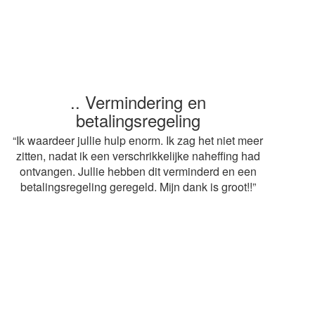
.. Snelle service
“ Heel erg bedankt voor de snelle afwikkeling van
mijn aangifte. Op advies van mijn buurvrouw heb ik
gebruik gemaakt van jullie diensten. De adviseur
mag volgend jaar weer terugkomen! Grt.