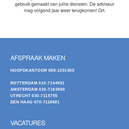
gebruik gemaakt van jullie diensten. De adviseur
mag volgend jaar weer terugkomen! Grt.
Footer
AFSPRAAK MAKEN
HOOFDKANTOOR
088-1201400
ROTTERDAM
010-7144951
AMSTERDAM
020-7163960
UTRECHT
030-7115755
DEN HAAG
070-7118681
VACATURES