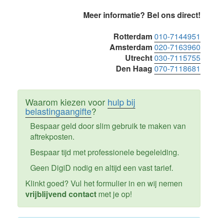
Primaire
Meer informatie? Bel ons direct!
Sidebar
Rotterdam
010-7144951
Amsterdam
020-7163960
Utrecht
030-7115755
Den Haag
070-7118681
Waarom kiezen voor
hulp bij
belastingaangifte
?
Bespaar geld door slim gebruik te maken van
aftrekposten.
Bespaar tijd met professionele begeleiding.
Geen DigiD nodig en altijd een vast tarief.
Klinkt goed? Vul het formulier in en wij nemen
vrijblijvend contact
met je op!