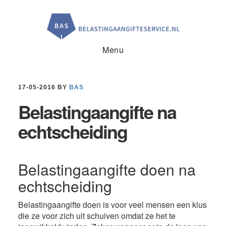
Door
Spring
Spring
naar
naar
naar
de
de
de
hoofd
eerste
voettekst
inhoud
sidebar
Menu
17-05-2016
BY
BAS
Belastingaangifte na
echtscheiding
Belastingaangifte doen na
echtscheiding
Belastingaangifte doen is voor veel mensen een klus
die ze voor zich uit schuiven omdat ze het te