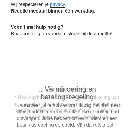
Wij respecteren je
privacy
.
Reactie meestal binnen één werkdag.
Voor 1 mei hulp nodig?
Reageer tijdig en voorkom stress bij de aangifte!
.. Snelle service
“ Heel erg bedankt voor de snelle afwikkeling van
mijn aangifte. Op advies van mijn buurvrouw heb ik
gebruik gemaakt van jullie diensten. De adviseur
mag volgend jaar weer terugkomen! Grt.