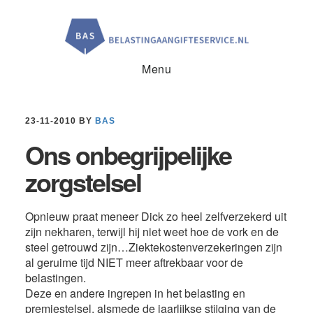
Door
Spring
Spring
naar
naar
naar
de
de
de
hoofd
eerste
voettekst
inhoud
sidebar
Menu
23-11-2010
BY
BAS
Ons onbegrijpelijke
zorgstelsel
Opnieuw praat meneer Dick zo heel zelfverzekerd uit
zijn nekharen, terwijl hij niet weet hoe de vork en de
steel getrouwd zijn…Ziektekostenverzekeringen zijn
al geruime tijd NIET meer aftrekbaar voor de
belastingen.
Deze en andere ingrepen in het belasting en
premiestelsel, alsmede de jaarlijkse stijging van de