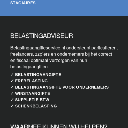
STAGIAIRES
BELASTINGADVISEUR
Belastingaangifteservice.nl ondersteunt particulieren,
freelancers, zzp’ers en ondernemers bij het correct
en fiscaal optimaal verzorgen van hun
belastingaangiften.
✓
BELASTINGAANGIFTE
✓
ERFBELASTING
✓
BELASTINGAANGIFTE VOOR ONDERNEMERS
✓
WINSTAANGIFTE
✓
SUPPLETIE BTW
✓
SCHENKBELASTING
WAARMEE KUNNEN WIJ HELPEN?