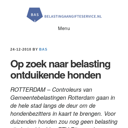
Door
Spring
Spring
naar
naar
naar
de
de
de
hoofd
eerste
voettekst
inhoud
sidebar
Menu
24-12-2010
BY
BAS
Op zoek naar belasting
ontduikende honden
ROTTERDAM – Controleurs van
Gemeentebelastingen Rotterdam gaan in
de hele stad langs de deur om de
hondenbezitters in kaart te brengen. Voor
duizenden honden zou nog geen belasting