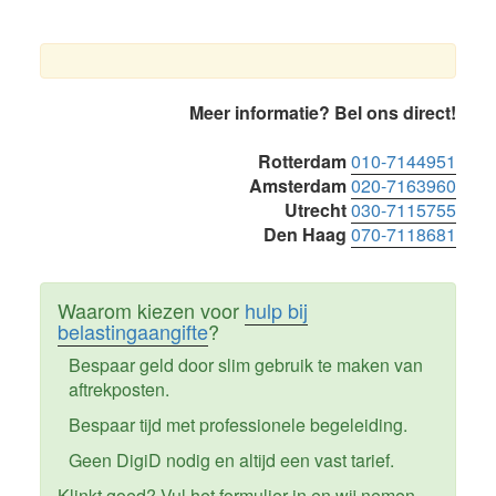
Primaire
Meer informatie? Bel ons direct!
Sidebar
Rotterdam
010-7144951
Amsterdam
020-7163960
Utrecht
030-7115755
Den Haag
070-7118681
Waarom kiezen voor
hulp bij
belastingaangifte
?
Bespaar geld door slim gebruik te maken van
aftrekposten.
Bespaar tijd met professionele begeleiding.
Geen DigiD nodig en altijd een vast tarief.
Klinkt goed? Vul het formulier in en wij nemen