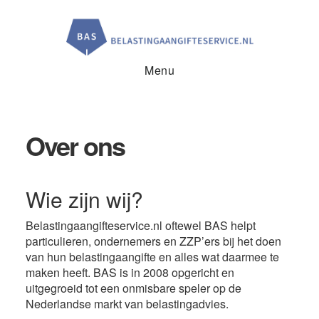
Door
Spring
Spring
naar
naar
naar
de
de
de
hoofd
eerste
voettekst
inhoud
sidebar
Menu
Over ons
Wie zijn wij?
Belastingaangifteservice.nl oftewel BAS helpt
particulieren, ondernemers en ZZP’ers bij het doen
van hun belastingaangifte en alles wat daarmee te
maken heeft. BAS is in 2008 opgericht en
uitgegroeid tot een onmisbare speler op de
Nederlandse markt van belastingadvies.