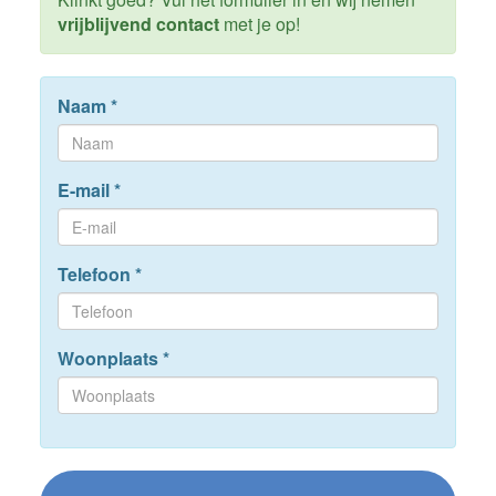
vrijblijvend contact
met je op!
Naam
*
E-mail
*
Telefoon
*
Woonplaats
*