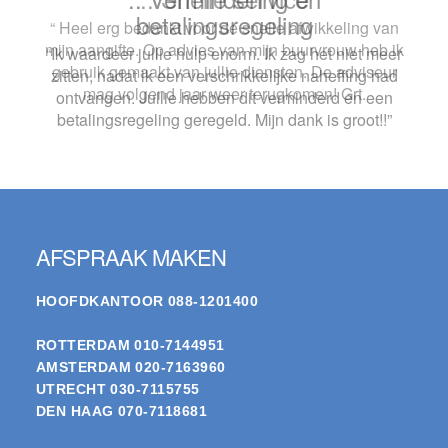
“ Heel erg bedankt voor de snelle afwikkeling van
mijn aangifte. Op advies van mijn buurvrouw heb ik
gebruik gemaakt van jullie diensten. De adviseur
mag volgend jaar weer terugkomen! Grt.
Footer
AFSPRAAK MAKEN
HOOFDKANTOOR
088-1201400
ROTTERDAM
010-7144951
AMSTERDAM
020-7163960
UTRECHT
030-7115755
DEN HAAG
070-7118681