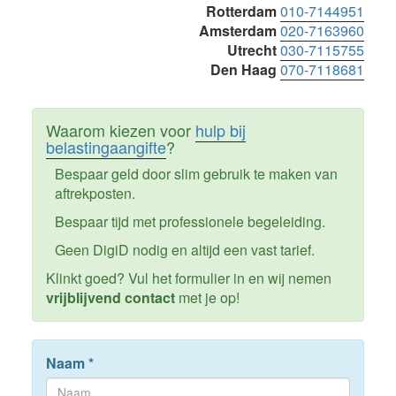
Sidebar
Rotterdam
010-7144951
Amsterdam
020-7163960
Utrecht
030-7115755
Den Haag
070-7118681
Waarom kiezen voor
hulp bij
belastingaangifte
?
Bespaar geld door slim gebruik te maken van
aftrekposten.
Bespaar tijd met professionele begeleiding.
Geen DigiD nodig en altijd een vast tarief.
Klinkt goed? Vul het formulier in en wij nemen
vrijblijvend contact
met je op!
Naam
*