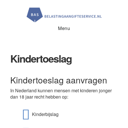
Door
Spring
Spring
naar
naar
naar
de
de
de
hoofd
eerste
voettekst
inhoud
sidebar
Menu
Kindertoeslag
Kindertoeslag aanvragen
In Nederland kunnen mensen met kinderen jonger
dan 18 jaar recht hebben op:
Kinderbijslag