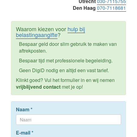
Utrecht
030-7115755
Den Haag
070-7118681
Waarom kiezen voor
hulp bij
belastingaangifte
?
Bespaar geld door slim gebruik te maken van
aftrekposten.
Bespaar tijd met professionele begeleiding.
Geen DigiD nodig en altijd een vast tarief.
Klinkt goed? Vul het formulier in en wij nemen
vrijblijvend contact
met je op!
Naam
*
E-mail
*