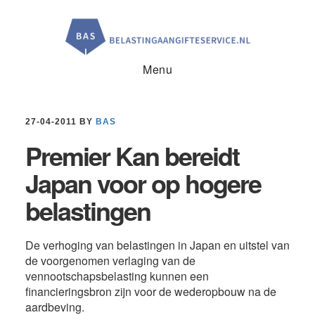
Door
Spring
Spring
naar
naar
naar
de
de
de
hoofd
eerste
voettekst
inhoud
sidebar
Menu
27-04-2011
BY
BAS
Premier Kan bereidt
Japan voor op hogere
belastingen
De verhoging van belastingen in Japan en uitstel van
de voorgenomen verlaging van de
vennootschapsbelasting kunnen een
financieringsbron zijn voor de wederopbouw na de
aardbeving.