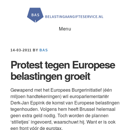
Door
Spring
Spring
naar
naar
naar
de
de
de
hoofd
eerste
voettekst
inhoud
sidebar
Menu
14-03-2011
BY
BAS
Protest tegen Europese
belastingen groeit
Gewapend met het Europees Burgerinitiatief (één
miljoen handtekeningen) wil europarlementariër
Derk-Jan Eppink de komst van Europese belastingen
tegenhouden. Volgens hem heeft Brussel helemaal
geen extra geld nodig. Toch worden de plannen
‘stilletjes’ ingevoerd, waarschuwt hij. Want er is ook
een front vóór de eurotax.