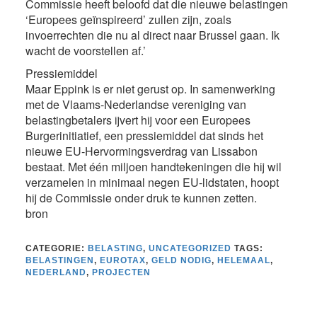
Commissie heeft beloofd dat die nieuwe belastingen
‘Europees geïnspireerd’ zullen zijn, zoals
invoerrechten die nu al direct naar Brussel gaan. Ik
wacht de voorstellen af.’
Pressiemiddel
Maar Eppink is er niet gerust op. In samenwerking
met de Vlaams-Nederlandse vereniging van
belastingbetalers ijvert hij voor een Europees
Burgerinitiatief, een pressiemiddel dat sinds het
nieuwe EU-Hervormingsverdrag van Lissabon
bestaat. Met één miljoen handtekeningen die hij wil
verzamelen in minimaal negen EU-lidstaten, hoopt
hij de Commissie onder druk te kunnen zetten.
bron
CATEGORIE:
BELASTING
,
UNCATEGORIZED
TAGS:
BELASTINGEN
,
EUROTAX
,
GELD NODIG
,
HELEMAAL
,
NEDERLAND
,
PROJECTEN