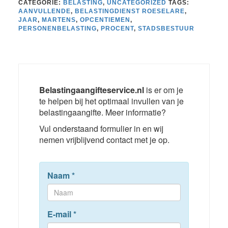
CATEGORIE:
BELASTING
,
UNCATEGORIZED
TAGS:
AANVULLENDE
,
BELASTINGDIENST ROESELARE
,
JAAR
,
MARTENS
,
OPCENTIEMEN
,
PERSONENBELASTING
,
PROCENT
,
STADSBESTUUR
Belastingaangifteservice.nl
is er om je
te helpen bij het optimaal invullen van je
belastingaangifte. Meer informatie?
Vul onderstaand formulier in en wij
nemen vrijblijvend contact met je op.
Naam
*
E-mail
*