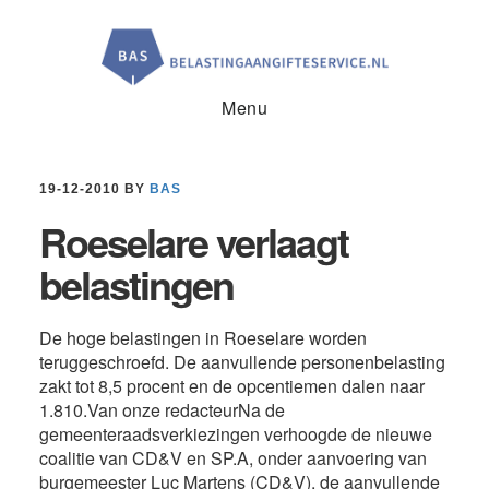
Door
Spring
Spring
naar
naar
naar
de
de
de
hoofd
eerste
voettekst
inhoud
sidebar
Menu
19-12-2010
BY
BAS
Roeselare verlaagt
belastingen
De hoge belastingen in Roeselare worden
teruggeschroefd. De aanvullende personenbelasting
zakt tot 8,5 procent en de opcentiemen dalen naar
1.810.Van onze redacteurNa de
gemeenteraadsverkiezingen verhoogde de nieuwe
coalitie van CD&V en SP.A, onder aanvoering van
burgemeester Luc Martens (CD&V), de aanvullende