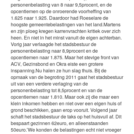
personenbelasting van 8 naar 9,5procent, en de
opcentiemen op de onroerende voorheffing van
1.625 naar 1.925. Daardoor had Roeselare de
hoogste gemeentebelastingen van het land.Martens
en zijn ploeg kregen karrenvrachten kritiek over zich
heen. En niet in het minst vanuit de eigen achterban.
Vorig jaar verlaagde het stadsbestuur de
personenbelasting naar 8,9procent en de
opcentiemen naar 1.875. Maar het stevige front van
ACV, Gezinsbond en Okra eiste een grotere
inspanning.Nu halen ze hun slag thuis. Bij de
opmaak van de begroting 2011 gaat het stadsbestuur
uit van een verdere verlaging van de
personenbelasting tot 8,5procent en van de
opcentiemen naar 1.810. Maar ook zij die maar een
klein inkomen hebben en niet over een eigen huis of
grond beschikken, gaan erop vooruit. Volgend jaar
schaft het stadsbestuur de taks op het huisvuil af. Dit
bespaart gezinnen 62euro, en alleenstaanden
50euro.’We konden de belastingen echt niet vroeger