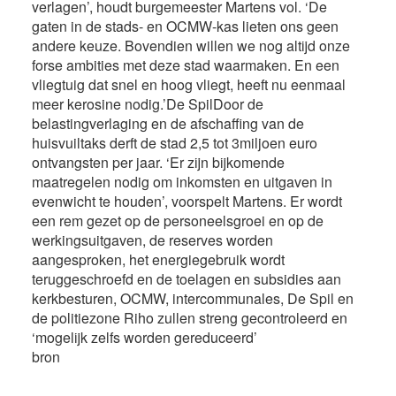
verlagen’, houdt burgemeester Martens vol. ‘De
gaten in de stads- en OCMW-kas lieten ons geen
andere keuze. Bovendien willen we nog altijd onze
forse ambities met deze stad waarmaken. En een
vliegtuig dat snel en hoog vliegt, heeft nu eenmaal
meer kerosine nodig.’De SpilDoor de
belastingverlaging en de afschaffing van de
huisvuiltaks derft de stad 2,5 tot 3miljoen euro
ontvangsten per jaar. ‘Er zijn bijkomende
maatregelen nodig om inkomsten en uitgaven in
evenwicht te houden’, voorspelt Martens. Er wordt
een rem gezet op de personeelsgroei en op de
werkingsuitgaven, de reserves worden
aangesproken, het energiegebruik wordt
teruggeschroefd en de toelagen en subsidies aan
kerkbesturen, OCMW, intercommunales, De Spil en
de politiezone Riho zullen streng gecontroleerd en
‘mogelijk zelfs worden gereduceerd’
bron