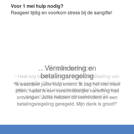
Voor 1 mei hulp nodig?
Reageer tijdig en voorkom stress bij de aangifte!
.. Snelle service
“ Heel erg bedankt voor de snelle afwikkeling van
mijn aangifte. Op advies van mijn buurvrouw heb ik
gebruik gemaakt van jullie diensten. De adviseur
mag volgend jaar weer terugkomen! Grt.
Footer