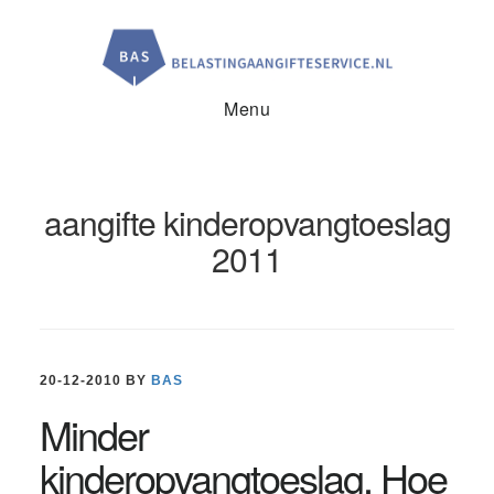
Door
Spring
Spring
naar
naar
naar
de
de
de
hoofd
eerste
voettekst
inhoud
sidebar
Menu
aangifte kinderopvangtoeslag
2011
20-12-2010
BY
BAS
Minder
kinderopvangtoeslag. Hoe