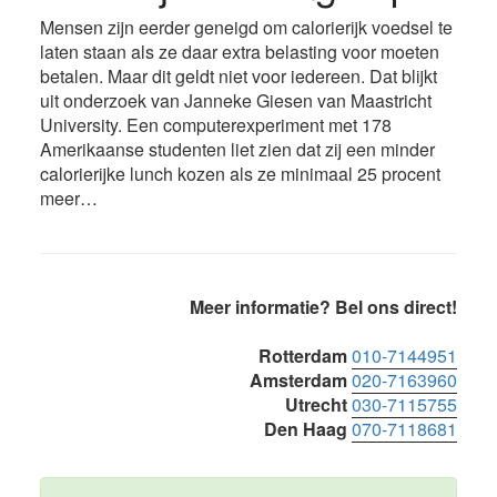
Mensen zijn eerder geneigd om calorierijk voedsel te
laten staan als ze daar extra belasting voor moeten
betalen. Maar dit geldt niet voor iedereen. Dat blijkt
uit onderzoek van Janneke Giesen van Maastricht
University. Een computerexperiment met 178
Amerikaanse studenten liet zien dat zij een minder
calorierijke lunch kozen als ze minimaal 25 procent
meer…
Primaire
Meer informatie? Bel ons direct!
Sidebar
Rotterdam
010-7144951
Amsterdam
020-7163960
Utrecht
030-7115755
Den Haag
070-7118681