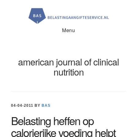
Door
Spring
Spring
naar
naar
naar
de
de
de
hoofd
eerste
voettekst
inhoud
sidebar
Menu
american journal of clinical
nutrition
04-04-2011
BY
BAS
Belasting heffen op
calorierijke voeding helpt