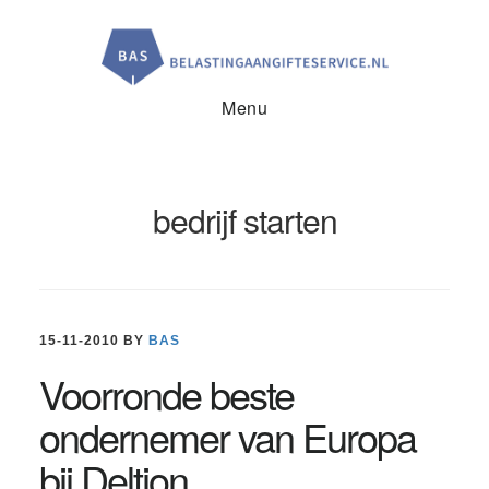
Door
Spring
Spring
naar
naar
naar
de
de
de
hoofd
eerste
voettekst
inhoud
sidebar
Menu
bedrijf starten
15-11-2010
BY
BAS
Voorronde beste
ondernemer van Europa
bij Deltion