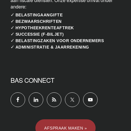
aan fiscale diensten. Onze expertise omvat onder
andere:
✓
BELASTINGAANGIFTE
✓
BEZWAARSCHRIFTEN
✓
HYPOTHEEKRENTEAFTREK
✓
SUCCESSIE (F-BILJET)
✓
BELASTINGZAKEN VOOR ONDERNEMERS
✓
ADMINISTRATIE & JAARREKENING
BAS CONNECT
AFSPRAAK MAKEN »