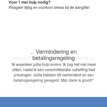
Voor 1 mei hulp nodig?
Reageer tijdig en voorkom stress bij de aangifte!
.. Vermindering en
.. Snelle service
betalingsregeling
“ Heel erg bedankt voor de snelle afwikkeling van
mijn aangifte. Op advies van mijn buurvrouw heb ik
“Ik waardeer jullie hulp enorm. Ik zag het niet meer
gebruik gemaakt van jullie diensten. De adviseur
zitten, nadat ik een verschrikkelijke naheffing had
mag volgend jaar weer terugkomen! Grt.
ontvangen. Jullie hebben dit verminderd en een
betalingsregeling geregeld. Mijn dank is groot!!”
Footer