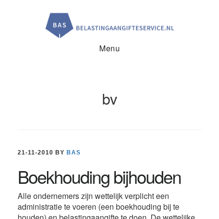
Door
Spring
Spring
naar
naar
naar
de
de
de
hoofd
eerste
voettekst
inhoud
sidebar
Menu
bv
21-11-2010
BY
BAS
Boekhouding bijhouden
Alle ondernemers zijn wettelijk verplicht een
administratie te voeren (een boekhouding bij te
houden) en belastingaangifte te doen. De wettelijke