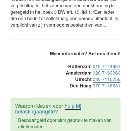
verplichting tot het voeren van een boekhouding is
geregeld in het boek 3 BW art. 15i lid 1: ‘Een ieder
die een bedrijf of zelfstandig een beroep uitoefent, is
verplicht van zijn vermogenstoestand en van…
Primaire
Meer informatie? Bel ons direct!
Sidebar
Rotterdam
010-7144951
Amsterdam
020-7163960
Utrecht
030-7115755
Den Haag
070-7118681
Waarom kiezen voor
hulp bij
belastingaangifte
?
Bespaar geld door slim gebruik te maken van
aftrekposten.