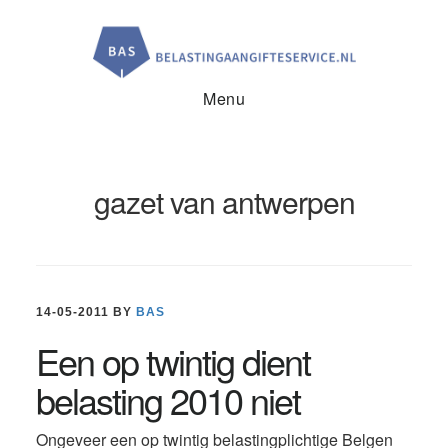
Door
Spring
Spring
naar
naar
naar
de
de
de
hoofd
eerste
voettekst
inhoud
sidebar
Menu
gazet van antwerpen
14-05-2011
BY
BAS
Een op twintig dient
belasting 2010 niet
Ongeveer een op twintig belastingplichtige Belgen