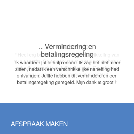
.. Vermindering en
.. Snelle service
betalingsregeling
“ Heel erg bedankt voor de snelle afwikkeling van
mijn aangifte. Op advies van mijn buurvrouw heb ik
“Ik waardeer jullie hulp enorm. Ik zag het niet meer
gebruik gemaakt van jullie diensten. De adviseur
zitten, nadat ik een verschrikkelijke naheffing had
mag volgend jaar weer terugkomen! Grt.
ontvangen. Jullie hebben dit verminderd en een
betalingsregeling geregeld. Mijn dank is groot!!”
Footer
AFSPRAAK MAKEN