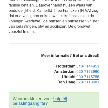
familie betalen. Daarover hangt nu een waas van
onduidelijkheid. Kamerlid Theo Francken (N-VA) zegt
dat er alvast geen enkele wettelijke basis is die de
koningin(-weduwe), de prinsen en prinsessen vrijstelt
van belastingen, btw en accijnzen. De grondwet
voorziet in een…
Primaire
Meer informatie? Bel ons direct!
Sidebar
Rotterdam
010-7144951
Amsterdam
020-7163960
Utrecht
030-7115755
Den Haag
070-7118681
Waarom kiezen voor
hulp bij
belastingaangifte
?