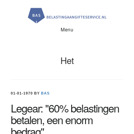
Door
Spring
Spring
naar
naar
naar
de
de
de
hoofd
eerste
voettekst
inhoud
sidebar
Menu
Het
01-01-1970
BY
BAS
Legear: "60% belastingen
betalen, een enorm
bedrag"