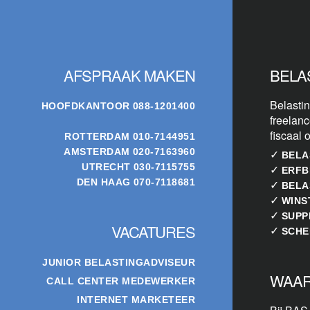
Footer
AFSPRAAK MAKEN
BELA
Belastin
HOOFDKANTOOR
088-1201400
freelanc
fiscaal 
ROTTERDAM
010-7144951
AMSTERDAM
020-7163960
✓
BELA
UTRECHT
030-7115755
✓
ERFB
DEN HAAG
070-7118681
✓
BELA
✓
WINS
✓
SUPP
VACATURES
✓
SCHE
JUNIOR BELASTINGADVISEUR
WAAR
CALL CENTER MEDEWERKER
INTERNET MARKETEER