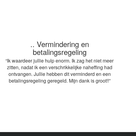
.. Vermindering en
.. Snelle service
betalingsregeling
“ Heel erg bedankt voor de snelle afwikkeling van
mijn aangifte. Op advies van mijn buurvrouw heb ik
“Ik waardeer jullie hulp enorm. Ik zag het niet meer
gebruik gemaakt van jullie diensten. De adviseur
zitten, nadat ik een verschrikkelijke naheffing had
mag volgend jaar weer terugkomen! Grt.
ontvangen. Jullie hebben dit verminderd en een
betalingsregeling geregeld. Mijn dank is groot!!”