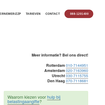
ERNEMER/ZZP
TARIEVEN
CONTACT
088-1201400
Primaire
Meer informatie? Bel ons direct!
Sidebar
Rotterdam
010-7144951
Amsterdam
020-7163960
Utrecht
030-7115755
Den Haag
070-7118681
Waarom kiezen voor
hulp bij
belastingaangifte
?