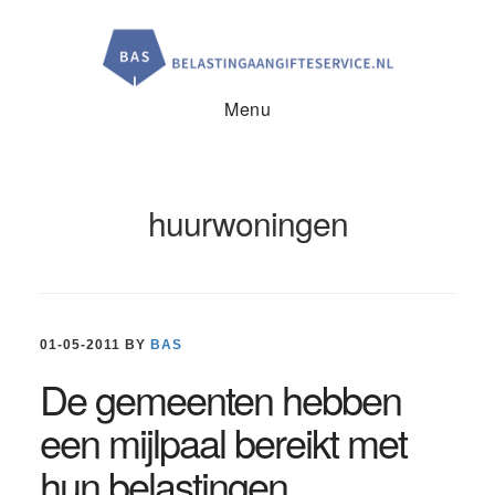
Door
Spring
Spring
naar
naar
naar
de
de
de
hoofd
eerste
voettekst
inhoud
sidebar
Menu
huurwoningen
01-05-2011
BY
BAS
De gemeenten hebben
een mijlpaal bereikt met
hun belastingen