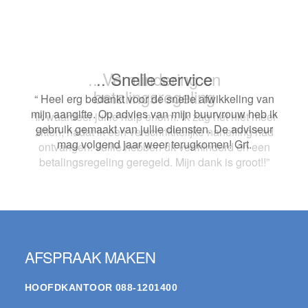
.. Snelle service
“ Heel erg bedankt voor de snelle afwikkeling van
mijn aangifte. Op advies van mijn buurvrouw heb ik
gebruik gemaakt van jullie diensten. De adviseur
mag volgend jaar weer terugkomen! Grt.
Footer
AFSPRAAK MAKEN
HOOFDKANTOOR
088-1201400