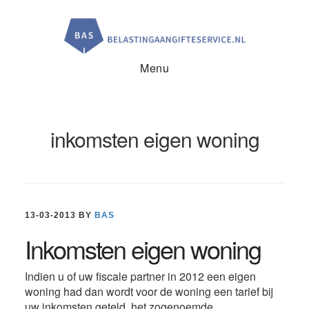
Door
Spring
Spring
naar
naar
naar
de
de
de
hoofd
eerste
voettekst
inhoud
sidebar
Menu
inkomsten eigen woning
13-03-2013
BY
BAS
Inkomsten eigen woning
Indien u of uw fiscale partner in 2012 een eigen
woning had dan wordt voor de woning een tarief bij
uw inkomsten geteld, het zogenoemde