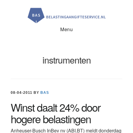
Door
Spring
Spring
naar
naar
naar
de
de
de
hoofd
eerste
voettekst
inhoud
sidebar
Menu
instrumenten
08-04-2011
BY
BAS
Winst daalt 24% door
hogere belastingen
Anheuser-Busch InBev nv (ABI.BT) meldt donderdag