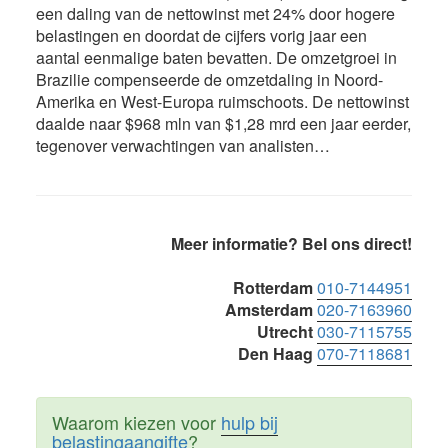
een daling van de nettowinst met 24% door hogere
belastingen en doordat de cijfers vorig jaar een
aantal eenmalige baten bevatten. De omzetgroei in
Brazilie compenseerde de omzetdaling in Noord-
Amerika en West-Europa ruimschoots. De nettowinst
daalde naar $968 mln van $1,28 mrd een jaar eerder,
tegenover verwachtingen van analisten…
Primaire
Meer informatie? Bel ons direct!
Sidebar
Rotterdam
010-7144951
Amsterdam
020-7163960
Utrecht
030-7115755
Den Haag
070-7118681
Waarom kiezen voor
hulp bij
belastingaangifte
?