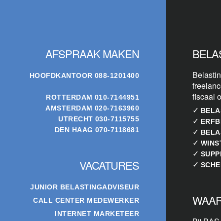
Footer
AFSPRAAK MAKEN
BELA
Belastin
HOOFDKANTOOR
088-1201400
freelanc
fiscaal 
ROTTERDAM
010-7144951
AMSTERDAM
020-7163960
✓
BELA
UTRECHT
030-7115755
✓
ERFB
DEN HAAG
070-7118681
✓
BELA
✓
WINS
✓
SUPP
VACATURES
✓
SCHE
JUNIOR BELASTINGADVISEUR
WAAR
CALL CENTER MEDEWERKER
INTERNET MARKETEER