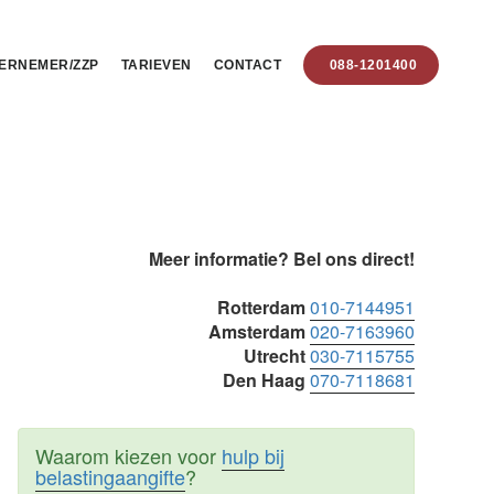
ERNEMER/ZZP
TARIEVEN
CONTACT
088-1201400
Primaire
Meer informatie? Bel ons direct!
Sidebar
Rotterdam
010-7144951
Amsterdam
020-7163960
Utrecht
030-7115755
Den Haag
070-7118681
Waarom kiezen voor
hulp bij
belastingaangifte
?