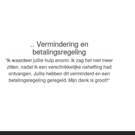
.. Snelle service
“ Heel erg bedankt voor de snelle afwikkeling van
mijn aangifte. Op advies van mijn buurvrouw heb ik
gebruik gemaakt van jullie diensten. De adviseur
mag volgend jaar weer terugkomen! Grt.