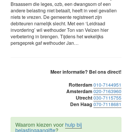
Braassem die leges, ozb, een dwangsom of een
andere belasting niet betaalt, heeft in veel gevallen
niets te vrezen. De gemeente registreert zijn
debiteuren namelijk slecht. Met een ‘Leidraad
invordering’ wil wethouder Ton van Velzen hier
verbetering in brengen. Tijdens het wekelijks
persgeprek gaf wethouder Jan…
Primaire
Meer informatie? Bel ons direct!
Sidebar
Rotterdam
010-7144951
Amsterdam
020-7163960
Utrecht
030-7115755
Den Haag
070-7118681
Waarom kiezen voor
hulp bij
belastingaangifte
?