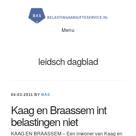
Door
Spring
Spring
naar
naar
naar
de
de
de
hoofd
eerste
voettekst
inhoud
sidebar
Menu
leidsch dagblad
04-03-2011
BY
BAS
Kaag en Braassem int
belastingen niet
KAAG EN BRAASSEM – Een inwoner van Kaag en