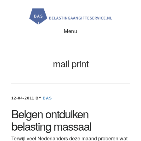
Door
Spring
Spring
naar
naar
naar
de
de
de
hoofd
eerste
voettekst
inhoud
sidebar
Menu
mail print
12-04-2011
BY
BAS
Belgen ontduiken
belasting massaal
Terwijl veel Nederlanders deze maand proberen wat