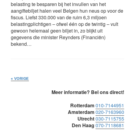
belasting te besparen bij het invullen van het
aangiftebiljet halen veel Belgen hun neus op voor de
fiscus. Liefst 330.000 van de ruim 6,3 miljoen
belastingplichtigen – ofwel één op de twintig – vult
gewoon helemaal geen biljet in, zo blijkt uit
gegevens die minister Reynders (Financiën)
bekend…
« VORIGE
Primaire
Meer informatie? Bel ons direct!
Sidebar
Rotterdam
010-7144951
Amsterdam
020-7163960
Utrecht
030-7115755
Den Haag
070-7118681