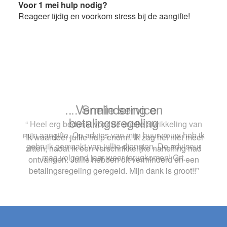
Voor 1 mei hulp nodig?
Reageer tijdig en voorkom stress bij de aangifte!
.. Snelle service
“ Heel erg bedankt voor de snelle afwikkeling van
mijn aangifte. Op advies van mijn buurvrouw heb ik
gebruik gemaakt van jullie diensten. De adviseur
mag volgend jaar weer terugkomen! Grt.
Footer